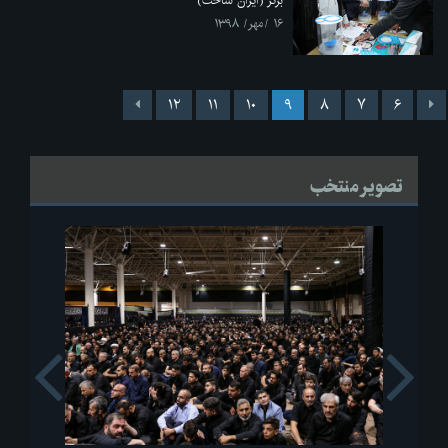
برتر (ایران ساخت)
۱۶ /مهر/ ۱۳۹۸
۱۲
۱۱
۱۰
۹
۸
۷
۶
تصویر منتخب
s
Next