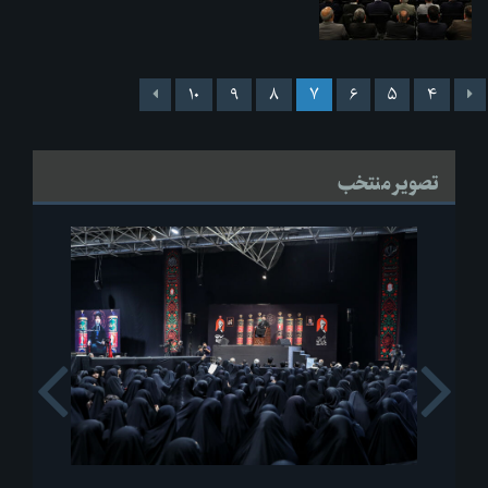
۱۰
۹
۸
۷
۶
۵
۴
تصویر منتخب
s
Next