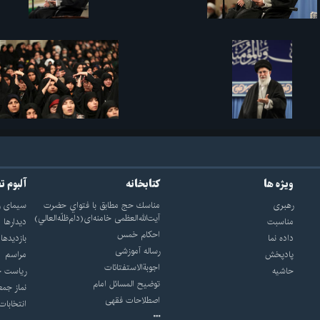
ویژه ها
کتابخانه
آلبوم ت
رهبری
مناسك حج مطابق با فتواي حضرت
سيماى ر
آيت‌الله‌العظمى خامنه‌اى(دام‌ظلّه‌العالي)
مناسبت
ديدارها
احکام خمس
داده نما
بازديدها
رساله آموزشی
پادپخش
مراسم
اجوبة‌الاستفتائات
حاشیه
رياست ج
توضيح المسائل امام
نماز جمع
اصطلاحات فقهى
انتخابات