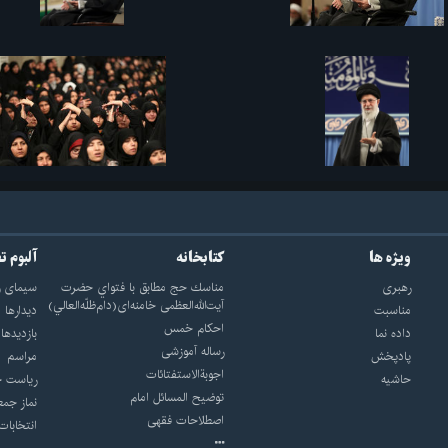
ویژه ها
کتابخانه
آلبوم ت
رهبری
مناسك حج مطابق با فتواي حضرت
سيماى ر
آيت‌الله‌العظمى خامنه‌اى(دام‌ظلّه‌العالي)
مناسبت
ديدارها
احکام خمس
داده نما
بازديدها
رساله آموزشی
پادپخش
مراسم
اجوبة‌الاستفتائات
حاشیه
رياست ج
توضيح المسائل امام
نماز جمع
اصطلاحات فقهى
انتخابات