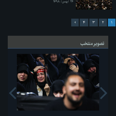
۲۶ /بهمن/ ۱۳۹۸
۴
۳
۲
۱
تصویر منتخب
s
Next