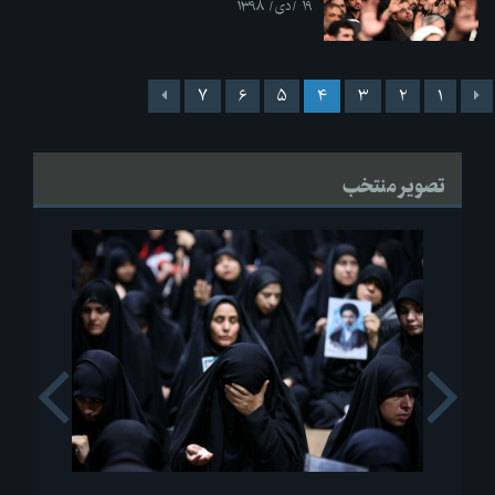
۱۹ /دی/ ۱۳۹۸
۷
۶
۵
۴
۳
۲
۱
تصویر منتخب
s
Next