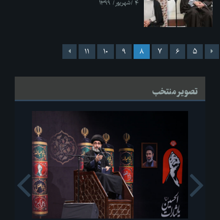
۴ /شهریور/ ۱۳۹۹
۱۱
۱۰
۹
۸
۷
۶
۵
تصویر منتخب
s
Next