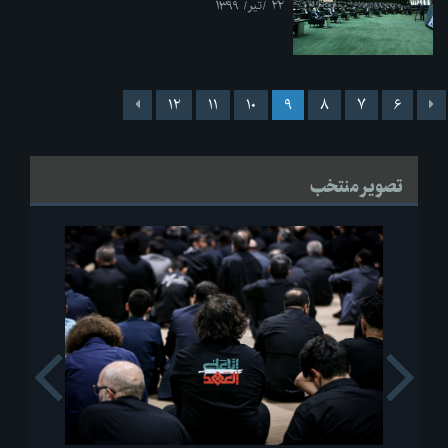
۲۲ /تیر/ ۱۳۹۹
۱۲
۱۱
۱۰
۹
۸
۷
۶
تصویر منتخب
s
Next