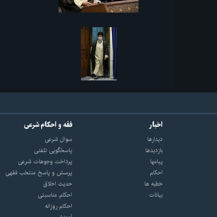
اخبار
فقه و احکام شرعی
دیدارها
سوال شرعی
بازديدها
پاسخگویی تلفنی
پيامها
پرداخت وجوهات شرعی
احكام
پرسش و پاسخ منتخب فقهی
خطبه ها
حدیث اخلاق
بیانات
احکام مناسبتی
احکام روزانه