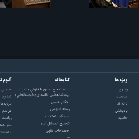
ویژه ها
کتابخانه
آلبوم ت
رهبری
مناسك حج مطابق با فتواي حضرت
سيماى ر
آيت‌الله‌العظمى خامنه‌اى(دام‌ظلّه‌العالي)
مناسبت
ديدارها
احکام خمس
داده نما
بازديدها
رساله آموزشی
پادپخش
مراسم
اجوبة‌الاستفتائات
حاشیه
رياست ج
توضيح المسائل امام
نماز جمع
اصطلاحات فقهى
انتخابات