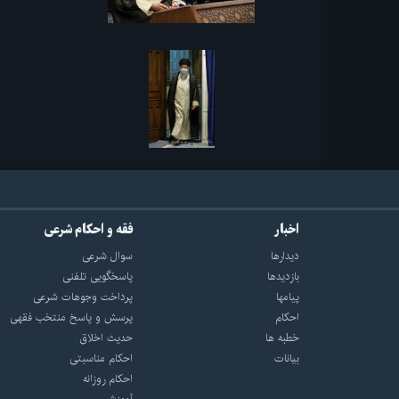
اخبار
فقه و احکام شرعی
دیدارها
سوال شرعی
بازديدها
پاسخگویی تلفنی
پيامها
پرداخت وجوهات شرعی
احكام
پرسش و پاسخ منتخب فقهی
خطبه ها
حدیث اخلاق
بیانات
احکام مناسبتی
احکام روزانه