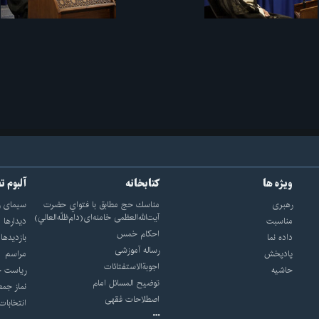
ویژه ها
کتابخانه
آلبوم ت
رهبری
مناسك حج مطابق با فتواي حضرت
سيماى ر
آيت‌الله‌العظمى خامنه‌اى(دام‌ظلّه‌العالي)
مناسبت
ديدارها
احکام خمس
داده نما
بازديدها
رساله آموزشی
پادپخش
مراسم
اجوبة‌الاستفتائات
حاشیه
رياست ج
توضيح المسائل امام
نماز جمع
اصطلاحات فقهى
انتخابات