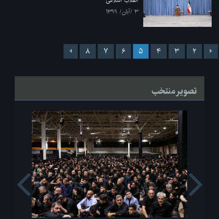
انقلاب اسلامی
۳ /آبان/ ۱۳۹۹
۸
۷
۶
۵
۴
۳
۲
تصویر منتخب
s
Next