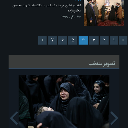
تقدیم نشان درجه یک نصر به دانشمند شهید محسن
فخری‌زاده
۲۳ /آذر/ ۱۳۹۹
۷
۶
۵
۴
۳
۲
۱
تصویر منتخب
s
Next