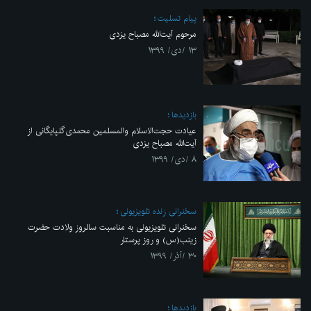
پیام تسلیت
مرحوم آیت‌الله مصباح یزدی
۱۳ /دی/ ۱۳۹۹
بازديدها
عیادت حجت‌الاسلام والمسلمین محمدی‌گلپایگانی از
آیت‌الله مصباح یزدی
۸ /دی/ ۱۳۹۹
سخنرانی زنده تلویزیونی
سخنرانی تلویزیونی به مناسبت سالروز ولادت حضرت
زینب(س) و روز پرستار
۳۰ /آذر/ ۱۳۹۹
بازديدها