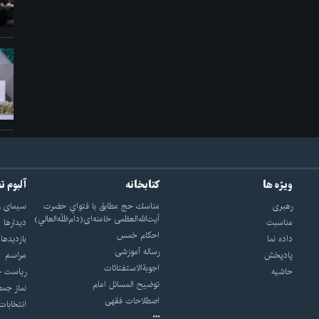
ویژه ها
کتابخانه
آلبوم ت
رهبری
مناسك حج مطابق با فتواي حضرت
سيماى ر
آيت‌الله‌العظمى خامنه‌اى(دام‌ظلّه‌العالي)
مناسبت
ديدارها
احکام خمس
داده نما
بازديدها
رساله آموزشی
پادپخش
مراسم
اجوبة‌الاستفتائات
حاشیه
رياست ج
توضيح المسائل امام
نماز جمع
اصطلاحات فقهى
انتخابات