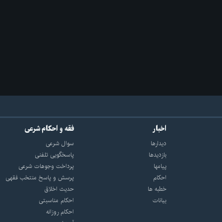
اخبار
فقه و احکام شرعی
دیدارها
سوال شرعی
بازديدها
پاسخگویی تلفنی
پيامها
پرداخت وجوهات شرعی
احكام
پرسش و پاسخ منتخب فقهی
خطبه ها
حدیث اخلاق
بیانات
احکام مناسبتی
احکام روزانه