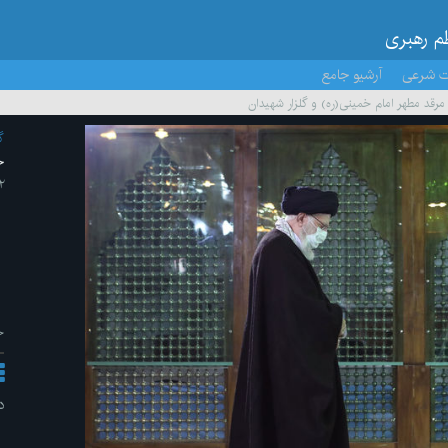
ظم رهبری
ت شرعی
آرشیو جامع
مرقد مطهر امام خمینی(ره) و گلزار شهیدان
گ
ح
۱۲ /به
ح
د