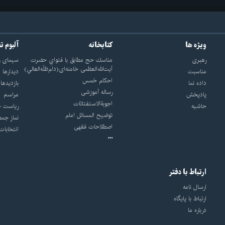
ویژه ها
کتابخانه
آلبوم ت
رهبری
مناسك حج مطابق با فتواي حضرت
سيماى ر
آيت‌الله‌العظمى خامنه‌اى(دام‌ظلّه‌العالي)
مناسبت
ديدارها
احکام خمس
داده نما
بازديدها
رساله آموزشی
پادپخش
مراسم
اجوبة‌الاستفتائات
حاشیه
رياست ج
توضيح المسائل امام
نماز جمع
اصطلاحات فقهى
انتخابات
ارتباط با دفتر
ارسال نامه
ارتباط با پایگاه
درباره ما