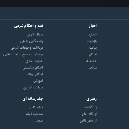
اخبار
فقه و احکام شرعی
دیدارها
سوال شرعی
بازديدها
پاسخگویی تلفنی
پيامها
پرداخت وجوهات شرعی
احكام
پرسش و پاسخ منتخب فقهی
خطبه ها
حدیث اخلاق
بیانات
احکام مناسبتی
احکام روزانه
آموزش
سوالات کاربران
رهبری
چندرسانه ای
زندگینامه
فیلم کامل
از نگاه امام
منتخب فیلم
از منظر قانون
صوت