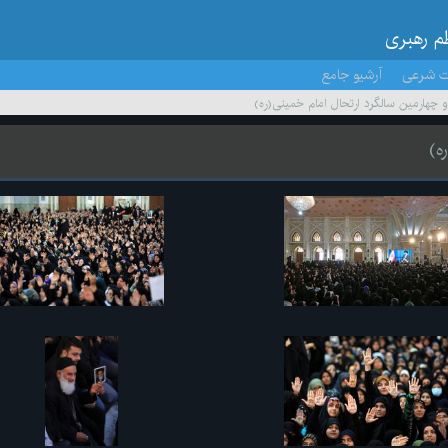
ظم رهبری
ت شرعی
آرشیو جامع
چهارمین سالگرد ارتحال امام خمینی(ره)
ه)