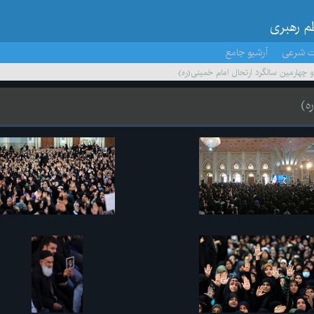
ظم رهبری
ت شرعی
آرشیو جامع
چهارمین سالگرد ارتحال امام خمینی(ره)
ه)