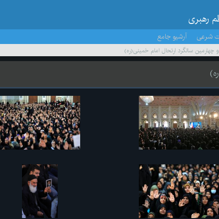
ظم رهبری
ت شرعی
آرشیو جامع
چهارمین سالگرد ارتحال امام خمینی(ره)
ه)