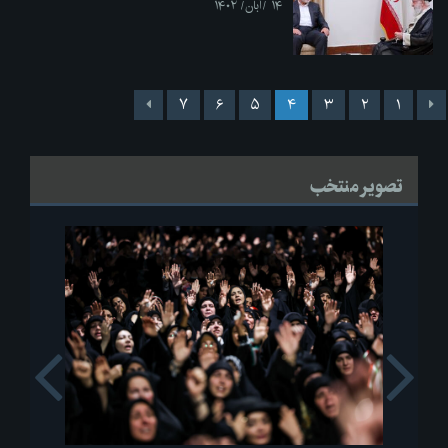
۱۴ /آبان/ ۱۴۰۲
۷
۶
۵
۴
۳
۲
۱
تصویر منتخب
s
Next