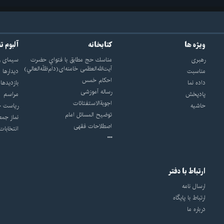
ویژه ها
کتابخانه
آلبوم ت
رهبری
مناسك حج مطابق با فتواي حضرت
سيماى ر
آيت‌الله‌العظمى خامنه‌اى(دام‌ظلّه‌العالي)
مناسبت
ديدارها
احکام خمس
داده نما
بازديدها
رساله آموزشی
پادپخش
مراسم
اجوبة‌الاستفتائات
حاشیه
رياست ج
توضيح المسائل امام
نماز جمع
اصطلاحات فقهى
انتخابات
ارتباط با دفتر
ارسال نامه
ارتباط با پایگاه
درباره ما