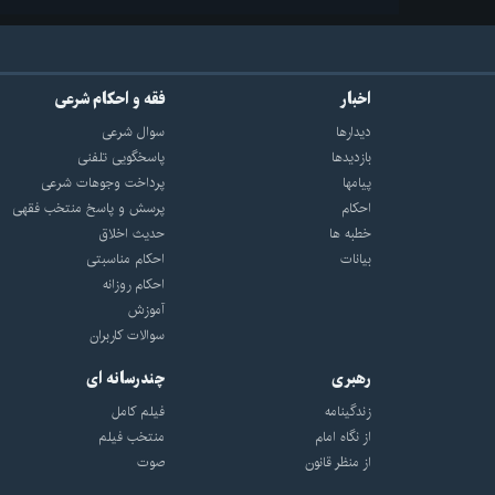
اخبار
فقه و احکام شرعی
دیدارها
سوال شرعی
بازديدها
پاسخگویی تلفنی
پيامها
پرداخت وجوهات شرعی
احكام
پرسش و پاسخ منتخب فقهی
خطبه ها
حدیث اخلاق
بیانات
احکام مناسبتی
احکام روزانه
آموزش
سوالات کاربران
رهبری
چندرسانه ای
زندگینامه
فیلم کامل
از نگاه امام
منتخب فیلم
از منظر قانون
صوت