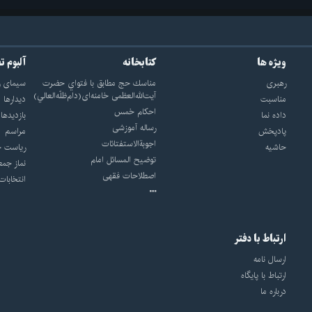
ویژه ها
کتابخانه
آلبوم ت
رهبری
مناسك حج مطابق با فتواي حضرت
سيماى ر
آيت‌الله‌العظمى خامنه‌اى(دام‌ظلّه‌العالي)
مناسبت
ديدارها
احکام خمس
داده نما
بازديدها
رساله آموزشی
پادپخش
مراسم
اجوبة‌الاستفتائات
حاشیه
رياست ج
توضيح المسائل امام
نماز جمع
اصطلاحات فقهى
انتخابات
ارتباط با دفتر
ارسال نامه
ارتباط با پایگاه
درباره ما