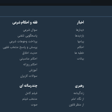
اخبار
فقه و احکام شرعی
دیدارها
سوال شرعی
بازديدها
پاسخگویی تلفنی
پيامها
پرداخت وجوهات شرعی
احكام
پرسش و پاسخ منتخب فقهی
خطبه ها
حدیث اخلاق
بیانات
احکام مناسبتی
احکام روزانه
آموزش
سوالات کاربران
رهبری
چندرسانه ای
زندگینامه
فیلم کامل
از نگاه امام
منتخب فیلم
از منظر قانون
صوت