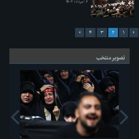
۶ /مرداد/ ۱۴۰۲
۴
۳
۲
۱
تصویر منتخب
s
Next