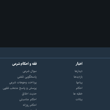
اخبار
فقه و احکام شرعی
دیدارها
سوال شرعی
بازديدها
پاسخگویی تلفنی
پيامها
پرداخت وجوهات شرعی
احكام
پرسش و پاسخ منتخب فقهی
خطبه ها
حدیث اخلاق
بیانات
احکام مناسبتی
احکام روزانه