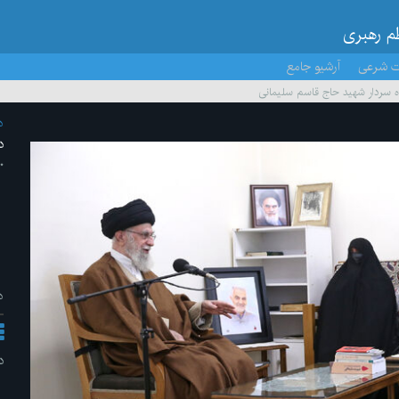
ظم رهبری
ت شرعی
آرشیو جامع
ده سردار شهید حاج قاسم سلیمانی
د
د
۱۰ /دی
د
د