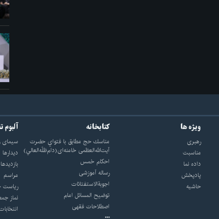
ویژه ها
کتابخانه
آلبوم ت
رهبری
مناسك حج مطابق با فتواي حضرت
سيماى ر
آيت‌الله‌العظمى خامنه‌اى(دام‌ظلّه‌العالي)
مناسبت
ديدارها
احکام خمس
داده نما
بازديدها
رساله آموزشی
پادپخش
مراسم
اجوبة‌الاستفتائات
حاشیه
رياست ج
توضيح المسائل امام
نماز جمع
اصطلاحات فقهى
انتخابات