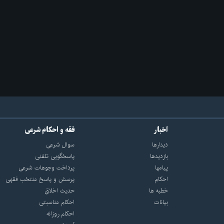
اخبار
فقه و احکام شرعی
دیدارها
سوال شرعی
بازديدها
پاسخگویی تلفنی
پيامها
پرداخت وجوهات شرعی
احكام
پرسش و پاسخ منتخب فقهی
خطبه ها
حدیث اخلاق
بیانات
احکام مناسبتی
احکام روزانه