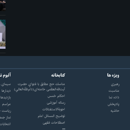
ویژه ها
کتابخانه
آلبوم ت
رهبری
مناسك حج مطابق با فتواي حضرت
سيماى ر
آيت‌الله‌العظمى خامنه‌اى(دام‌ظلّه‌العالي)
مناسبت
ديدارها
احکام خمس
داده نما
بازديدها
رساله آموزشی
پادپخش
مراسم
اجوبة‌الاستفتائات
حاشیه
رياست ج
توضيح المسائل امام
نماز جمع
اصطلاحات فقهى
انتخابات