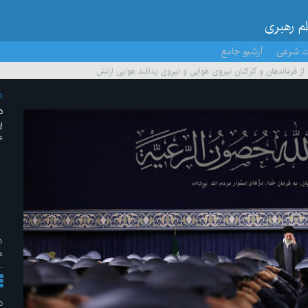
ظم رهبری
ت شرعی
آرشیو جامع
از فرماندهان و کارکنان نیروی هوایی و نیروی پدافند هوایی ارتش
د
د
پ
۱۶ /به
د
ه
د