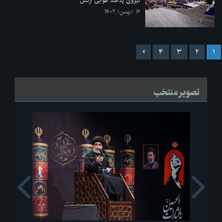
نیروی پدافند هوایی ارتش
۱۶ /بهمن/ ۱۴۰۲
۴
۳
۲
۱
تصویر منتخب
s
Next