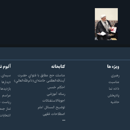
ویژه ها
کتابخانه
آلبوم ت
رهبری
مناسك حج مطابق با فتواي حضرت
سيماى ر
آيت‌الله‌العظمى خامنه‌اى(دام‌ظلّه‌العالي)
مناسبت
ديدارها
احکام خمس
داده نما
بازديدها
رساله آموزشی
پادپخش
مراسم
اجوبة‌الاستفتائات
حاشیه
رياست ج
توضيح المسائل امام
نماز جمع
اصطلاحات فقهى
انتخابات