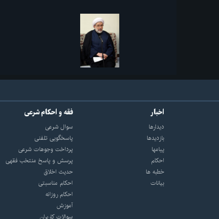
اخبار
فقه و احکام شرعی
دیدارها
سوال شرعی
بازديدها
پاسخگویی تلفنی
پيامها
پرداخت وجوهات شرعی
احكام
پرسش و پاسخ منتخب فقهی
خطبه ها
حدیث اخلاق
بیانات
احکام مناسبتی
احکام روزانه
آموزش
سوالات کاربران