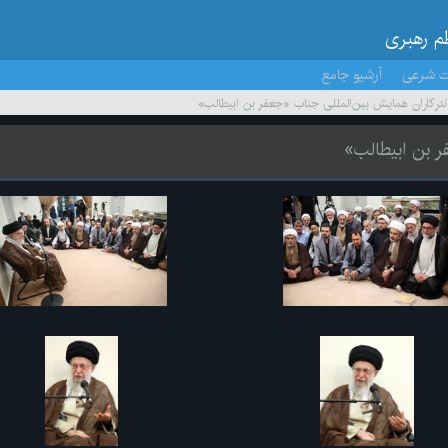
ظم رهبری
ت شرعی
آرشیو جامع
ندرکاران همایش بین‌المللی جناب «جعفر بن ابیطالب»
ر بن ابیطالب»