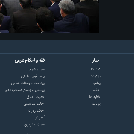
اخبار
فقه و احکام شرعی
دیدارها
سوال شرعی
بازديدها
پاسخگویی تلفنی
پيامها
پرداخت وجوهات شرعی
احكام
پرسش و پاسخ منتخب فقهی
خطبه ها
حدیث اخلاق
بیانات
احکام مناسبتی
احکام روزانه
آموزش
سوالات کاربران