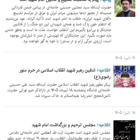
حضرت آیت‌الله سید مجتبی حسینی خامنه‌ای در پیامی ضمن قدردانی
صمیمانه از حضور ده‌ها میلیونی مردم ایران و عراق در مراسم تشییع
«آقای شهید ایران»، خطاب به امام شهید امت تأکید کردند: عهد می‌بندیم
که انتقام خون پاک شما و همه‌‌ی شهیدان این دو جنگ را از قاتلین
جنایتکار و بی‌آبرو بگیریم.این انتقام، خواست ملّت ما است و به‌طور حتمی
باید صورت بگیرد. این جنایتکاران که فهرستی از صدر تا ذیل‌شان موجود
است، آرزوی مرگی آرام و در بستر را با خود به گور خواهند برد.
۱۹ /تیر/ ۱۴۰۵
اطلاعیه
تدفین رهبر شهید انقلاب اسلامی در حرم منور
رضوی(ع)
پیکر مطهر رهبر شهید انقلاب اسلامی حضرت آیت‌الله سید علی حسینی
خامنه‌ای شامگاه پنجشنبه ۱۸ تیرماه ۱۴۰۵ در دارالذکر حرم نورانی حضرت
ثامن‌الحجج امام رضا علیه‌السلام به خاک سپرده شد.
۱۸ /تیر/ ۱۴۰۵
اطلاعیه
مجلس ترحیم و بزرگداشت امام شهید
مجلس ختم شهید امت حضرت آیت‌ الله العظمی امام خامنه‌ای (قدس
سره)، از طرف رهبر عظیم‌الشأن انقلاب، روز جمعه ۱۹ تیرماه در حرم مطهر