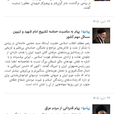
در پیامی درگذشت مادر گران‌قدر و پرهیزکار شهیدان مظفر را تسلیت
گفتند.
۲۷ /تیر/ ۱۴۰۵
پيامها
پیام به مناسبت حماسه تشییع امام شهید و تبیین
مسائل مهم کشور
رهبر معظم انقلاب اسلامی حضرت آیت‌الله سید مجتبی خامنه‌ای در پیامی
با تشکر از ملت و تلاش‌های مراجع و نخبگان، حماسه‌ی بی‌نظیر و تاریخی
ملت در رستاخیز بی‌سابقهِ‌ی بدرقه‌ی آقای شهید ایران را نِصاب تازه‌ای از
جلوه‌ی بعثت و اراده‌ی مستحکم هویت اسلامی ـ ایرانی برشمردند و با
اشاره به نقض عهد‌های مکرّر شیطان بزرگ نسبت به تفاهم‌نامه امضا شده
بین رئیس‌جمهوران ایران و امریکا، گفتند: اکنون که دشمن امریکایی به
دنبال جنگ‌افروزی و تحمّل هزینه‌های سنگین‌تر و بی‌آبروئی بیشتر است،
بداند که ملّت عزیز ایران و جبهه‌ی مقاومت، درسهای فراموش‌نشدنی برای
او دارد که رشادت‌های رزمندگان اسلام و غیرت مردمان شجاع خطّه‌ی
جنوب در این روزها نمونه‌هایی از آن را نشان داده است.
۲۷ /تیر/ ۱۴۰۵
پيامها
پیام قدردانی از مردم عراق