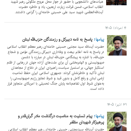
هیأت‌های دانشجویی با حضور در جوار محل عروج ملکوتی رهبر شهید
انقلاب اسلامی، ضمن قرائت زیارت اربعین، یاد و خاطره حضرت
آیت‌الله‌العظمی شهید سید علی حسینی خامنه‌ای را گرامی داشتند.
۴ /مرداد/ ۱۴۰۵
پيامها
پاسخ به نامه دبیرکل و رزمندگان حزب‌الله لبنان
حضرت آیت‌الله سید مجتبی حسینی خامنه‌ای رهبر معظم انقلاب اسلامی
در پاسخ به نامه اعلام بیعت و وفاداری دبیرکل رزمندگان مؤمن و شجاع
حزب‌الله، با اشاره به پیشگامی حزب‌الله لبنان در مبارزه با دشمن
صهیونیستی و الهام‌بخشی آن برای ملت‌های آزاده جهان در رهایی از ظلم
استکبار جهانی، بر استمرار سیاست راهبردی ایران در دفاع از مجاهدان
لبنان تأکید و خاطرنشان کردند: جمهوری اسلامی ایران حفظ تمامیت
ارضی لبنان و رفع کامل و بدون قید و شرط تجاوز رژیم صهیونیستی را
به‌عنوان شرط اول تفاهم‌نامه پایان جنگ تحمیلی با امریکای متجاوز قرار
داده است.
۳۱ /تیر/ ۱۴۰۵
پيامها
پیام تسلیت به مناسبت درگذشت مادر گران‌قدر و
پرهیزکار شهیدان مظفر
حضرت آیت‌الله سیدمجتبی حسینی خامنه‌ای رهبر معظم انقلاب اسلامی