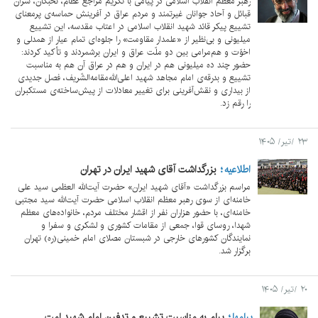
رهبر معظم انقلاب اسلامی در پیامی با تکریم مراجع عظام، نخبگان، سران
قبائل و آحاد جوانان غیرتمند و مردم عراق در آفرینش حماسه‌ی پرمعنای
تشییع پیکر قائد شهید انقلاب اسلامی در اعتاب مقدسه، این تشییع
میلیونی و بی‌نظیر از «علمدار مقاومت» را جلوه‌ای تمام عیار از همدلی و
اخوّت و هم‌مرامی بین دو ملّت عراق و ایران برشمردند و تأکید کردند:
حضور چند ده میلیونی هم در ایران و هم در عراق آن هم به مناسبت
تشییع و بدرقه‌ی امام مجاهد شهید اعلی‌الله‌مقامه‌الشّریف، فصل جدیدی
از بیداری و نقش‌آفرینی برای تغییر معادلات از پیش‌ساخته‌‌ی مستکبران
را رقم زد.
۲۳ /تیر/ ۱۴۰۵
اطلاعیه
بزرگداشت آقای شهید ایران در تهران
مراسم بزرگداشت «آقای شهید ایران» حضرت آیت‌الله‌ العظمی سید علی
خامنه‌ای از سوی رهبر معظم انقلاب اسلامی حضرت آیت‌الله سید مجتبی
خامنه‌ای، با حضور هزاران نفر از اقشار مختلف مردم، خانواده‌های معظم
شهدا، روسای قوا،‌ جمعی از مقامات کشوری و لشکری و سفرا و
نمایندگان کشورهای خارجی در شبستان مصلای امام خمینی(ره) تهران
برگزار شد.
۲۰ /تیر/ ۱۴۰۵
پيامها
پیام به مناسبت تشییع و تدفین امام شهید امت