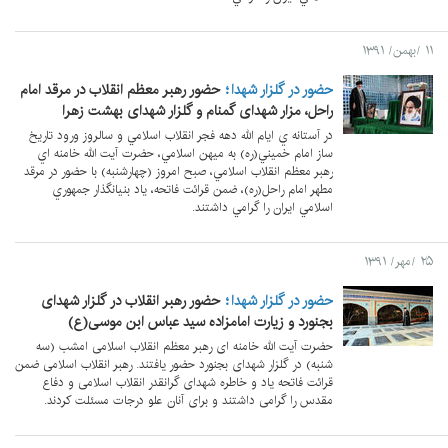
۱۱ /بهمن/ ۱۳۹۱
حضور در گلزار شهدا
حضور رهبر معظم انقلاب در مرقد امام
راحل، مزار شهدای گمنام و گلزار شهدای بهشت زهرا
در آستانه‌ ي ايام الله دهه فجر انقلاب اسلامي و سالروز ورود تاريخ
ساز امام خميني(ره) به ميهن اسلامي، حضرت آيت الله خامنه اي
رهبر معظم انقلاب اسلامي، صبح امروز (چهارشنبه) با حضور در مرقد
مطهر امام راحل(ره)، ضمن قرائت فاتحه، ياد بنيانگذار جمهوري
اسلامي ايران را گرامي داشتند.
۲۵ /مهر/ ۱۳۹۱
حضور در گلزار شهدا
حضور رهبر انقلاب در گلزار شهدای
بجنورد و زیارت امامزاده سید عباس ابن موسی(ع)
حضرت آیت الله خامنه ای رهبر معظم انقلاب اسلامی امشب (سه
شنبه) در گلزار شهدای بجنورد حضور یافتند. رهبر انقلاب اسلامی ضمن
قرائت فاتحه یاد و خاطره شهدای گرانقدر انقلاب اسلامی و دفاع
مقدس را گرامی داشتند و برای آنان علو درجات مسئلت کردند.