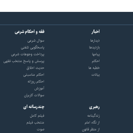
اخبار
فقه و احکام شرعی
دیدارها
سوال شرعی
بازديدها
پاسخگویی تلفنی
پيامها
پرداخت وجوهات شرعی
احكام
پرسش و پاسخ منتخب فقهی
خطبه ها
حدیث اخلاق
بیانات
احکام مناسبتی
احکام روزانه
آموزش
سوالات کاربران
رهبری
چندرسانه ای
زندگینامه
فیلم کامل
از نگاه امام
منتخب فیلم
از منظر قانون
صوت