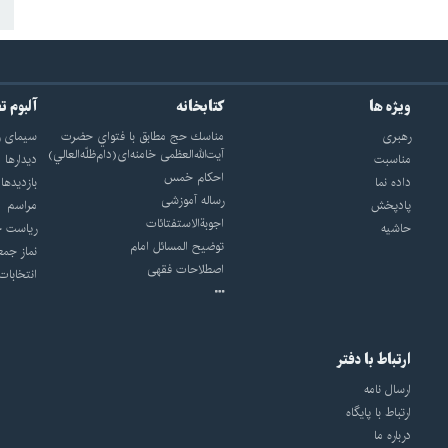
ویژه ها
کتابخانه
آلبوم ت
رهبری
مناسك حج مطابق با فتواي حضرت
سيماى ر
آيت‌الله‌العظمى خامنه‌اى(دام‌ظلّه‌العالي)
مناسبت
ديدارها
احکام خمس
داده نما
بازديدها
رساله آموزشی
پادپخش
مراسم
اجوبة‌الاستفتائات
حاشیه
رياست ج
توضيح المسائل امام
نماز جمع
اصطلاحات فقهى
انتخابات
ارتباط با دفتر
ارسال نامه
ارتباط با پایگاه
درباره ما