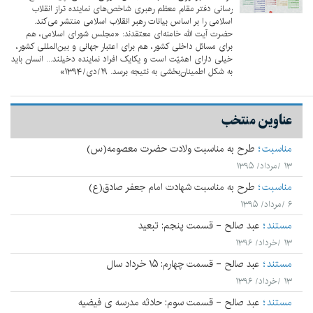
رسانی دفتر مقام معظم رهبری شاخص‌های نماینده تراز انقلاب
اسلامی را بر اساس بیانات رهبر انقلاب اسلامی منتشر می‌کند.
حضرت آیت الله خامنه‌ای معتقدند: «مجلس شوراى اسلامى، هم
براى مسائل داخلى کشور، هم براى اعتبار جهانى و بین‌المللى کشور،
خیلى داراى اهمّیّت است و یکایک افراد نماینده دخیلند... انسان باید
به شکل اطمینان‌بخشى به نتیجه برسد. ۱۹/دی/۱۳۹۴»
عناوین منتخب
مناسبت
طرح به مناسبت ولادت حضرت معصومه(س)
۱۳ /مرداد/ ۱۳۹۵
مناسبت
طرح به مناسبت شهادت امام جعفر صادق(ع)
۶ /مرداد/ ۱۳۹۵
مستند
عبد صالح - قسمت پنجم: تبعید
۱۳ /خرداد/ ۱۳۹۶
مستند
عبد صالح - قسمت چهارم: ۱۵ خرداد سال
۱۳ /خرداد/ ۱۳۹۶
مستند
عبد صالح - قسمت سوم: حادثه مدرسه ی فیضیه