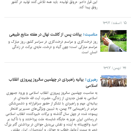
این قرار دادم: «رونق تولید». باید همه تلاش کنند تولید در کشور
رونق پیدا کند.
۱۵ /اسفند/ ۱۳۹۷
مناسبت
بیانات پس از کاشت نهال در هفته منابع طبیعی
روز درخت‌کاری و مراسم درخت‌کاری در سراسر کشور، روز مبارک و
مراسم مبارکی است؛ چون گیاه و درخت، مایه‌ی برکت در زندگی
انسان است.
۲۴ /بهمن/ ۱۳۹۷
رهبری
بیانیه راهبردی در چهلمین سالروز پیروزی انقلاب
اسلامی
به مناسبت چهلمین سالروز پیروزی انقلاب اسلامی و ورود جمهوری
اسلامی به فصل جدیدی از زندگی، حضرت آیت الله خامنه‌ای در
بیانیه‌ای مهم و راهبردی با تشکر از حضور سرافرازانه و دشمن‌شکن
مردم در راهپیمایی ۲۲ بهمن، به تبیین ویژگی‌های مسیر پر افتخار
پیموده شده در چهل سال گذشته و برکات خیره‌کننده انقلاب اسلامی
در رساندن ایران عزیز به جایگاه شایسته ملت پرداختند و با تأکید بر
امید واقع‌بینانه به آینده و نقش بی‌بدیل جوانان در برداشتن گام بزرگ
دوم به سمت آرمانها، خطاب به جوانان و آینده‌سازان ایران مقتدر،