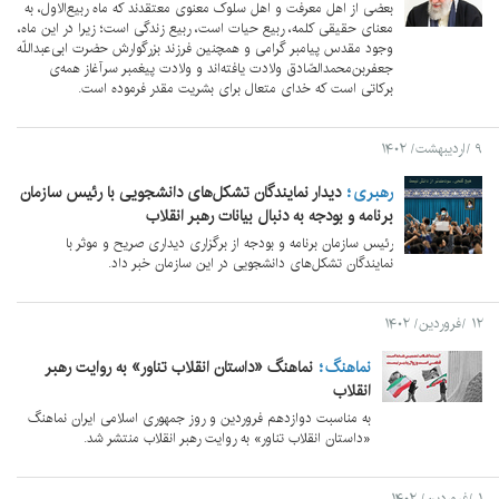
بعضی از اهل معرفت و اهل سلوک معنوی معتقدند که ماه ربیع‌الاول، به
معنای حقیقی کلمه، ربیع حیات است، ربیع زندگی است؛ زیرا در این ماه،
وجود مقدس پیامبر گرامی و همچنین فرزند بزرگوارش حضرت ابی‌عبداللّه
جعفربن‌محمدالصّادق ولادت یافته‌اند و ولادت پیغمبر سرآغاز همه‌ی
برکاتی است که خدای متعال برای بشریت مقدر فرموده است.
۹ /اردیبهشت/ ۱۴۰۲
رهبری
دیدار نمایندگان تشکل‌های دانشجویی با رئیس سازمان
برنامه و بودجه به دنبال بیانات رهبر انقلاب
رئیس سازمان برنامه و بودجه از برگزاری دیداری صریح و موثر با
نمایندگان تشکل‌های دانشجویی در این سازمان خبر داد.
۱۲ /فروردین/ ۱۴۰۲
نماهنگ
نماهنگ «داستان انقلاب تناور» به روایت رهبر
انقلاب
به مناسبت دوازدهم فروردین و روز جمهوری اسلامی ایران نماهنگ
«داستان انقلاب تناور» به روایت رهبر انقلاب منتشر شد.
۱ /فروردین/ ۱۴۰۲