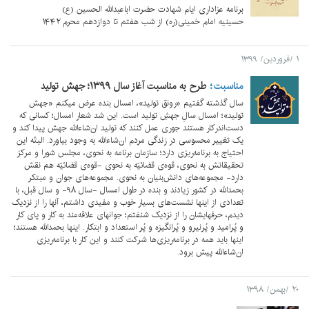
برنامه عزاداری ایام شهادت حضرت اباعبدالله الحسین (ع)
حسینیه امام خمینی(ره) از شب هفتم تا دوازدهم محرم ۱۴۴۲
۱ /فروردین/ ۱۳۹۹
مناسبت
طرح به مناسبت آغاز سال ۱۳۹۹؛ جهش تولید
سال گذشته گفتیم «رونق تولید»، امسال بنده عرض میکنم «جهش
تولید»؛ امسال سالِ جهشِ تولید است. این شد شعار امسال؛ کسانی که
دست‌اندرکار هستند جوری عمل کنند که تولید ان‌شاء‌الله جهش پیدا کند و
یک تغییر محسوسی در زندگی مردم ان‌شاء‌الله به وجود بیاورد. البتّه این
احتیاج به برنامه‌ریزی دارد؛ سازمان برنامه به نحوی، مجلس شورا و مرکز
تحقیقاتش به نحوی، قوه‌ی قضائیّه به نحوی -قوه‌ی قضائیّه هم نقش
دارد- مجموعه‌های دانش‌بنیان به نحوی. مجموعه‌های جوان و مبتکر
بحمدالله در کشور زیادند و بنده در طول امسال -سال ۹۸- و سال قبل، با
تعدادی از اینها نشست‌های بسیار خوب و مفیدی داشتم، آنها را از نزدیک
دیدم، حرفهایشان را از نزدیک شنفتم؛ جوانهای علاقه‌مند به کار و پای کار
و پُر‌امید و پُر‌نیرو و پُر‌انگیزه و پُر استعداد و ابتکار. اینها بحمدالله هستند؛
اینها باید همه در برنامه‌ریزی‌ها شرکت کنند و این کار با برنامه‌ریزی
ان‌شاء‌الله پیش برود.
۲۰ /بهمن/ ۱۳۹۸