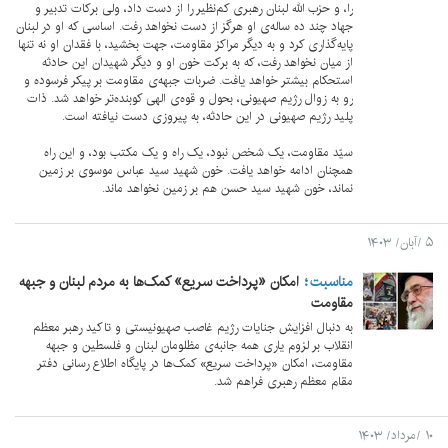
را، و حزب الله لبنان رهبری کم‌نظیر را از دست داد، ولی برکات تدبیر و
جهاد چند ده ساله‌ی او هرگز از دست نخواهد رفت. اساسی که او در لبنان
پایه‌گذاری کرد و به دیگر مراکز مقاومت، جهت بخشید، با فقدان او نه تنها
از میان نخواهد رفت، که به برکت خون او و دیگر شهیدان این حادثه
استحکام بیشتر خواهد یافت. ضربات جبهه‌ی مقاومت بر پیکر فرسوده و
رو به زوال رژیم صهیونی، بحول و قوه‌ی الهی کوبنده‌تر خواهد شد. ذات
پلید رژیم صهیونی در این حادثه، به پیروزی دست نیافته است.
سیّد مقاومت، یک شخص نبود، یک راه و یک مکتب بود، و این راه
همچنان ادامه خواهد یافت. خون شهید سید عباس موسوی بر زمین
نماند، خون شهید سید حسن هم بر زمین نخواهد ماند.
۵ /آبان/ ۱۴۰۳
مناسبت
امکان «پرداخت سریع» کمک‌ها به مردم لبنان و جبهه
مقاومت
به دنبال افزایش جنایات رژیم غاصب صهیونیستی و تاکید رهبر معظم
انقلاب بر لزوم یاری همه جانبه‌ی مظلومان لبنان و فلسطین و جبهه
مقاومت، امکان «پرداخت سریع» کمک‌ها در پایگاه اطلاع رسانی دفتر
مقام معظم رهبری فراهم شد.
۱۰ /مرداد/ ۱۴۰۳