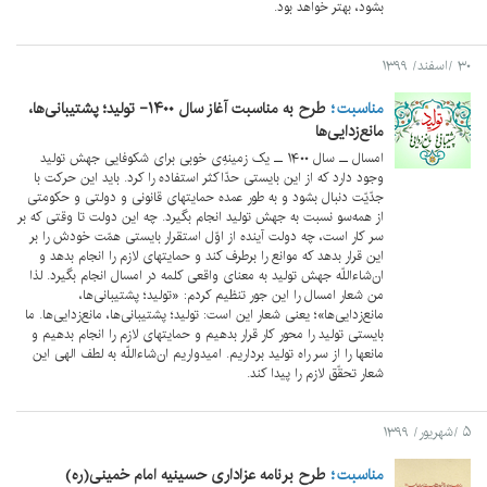
بشود، بهتر خواهد بود.
۳۰ /اسفند/ ۱۳۹۹
مناسبت
طرح به مناسبت آغاز سال ۱۴۰۰- تولید؛ پشتیبانی‌ها،
مانع‌زدایی‌ها
امسال ــ سال ۱۴۰۰ ــ یک زمینه‌ِی خوبی برای شکوفایی جهش تولید
وجود دارد که از این بایستی حدّاکثر استفاده را کرد. باید این حرکت با
جدّیّت دنبال بشود و به طور عمده حمایتهای قانونی و دولتی و حکومتی
از همه‌سو نسبت به جهش تولید انجام بگیرد. چه این دولت تا وقتی که بر
سر کار است، چه دولت آینده از اوّل استقرار بایستی همّت خودش را بر
این قرار بدهد که موانع را برطرف کند و حمایتهای لازم را انجام بدهد و
ان‌شاءاللّه جهش تولید به معنای واقعی کلمه در امسال انجام بگیرد. لذا
من شعار امسال را این جور تنظیم کردم: «تولید؛ پشتیبانی‌ها،
مانع‌زدایی‌ها»؛ یعنی شعار این است: تولید؛ پشتیبانی‌ها، مانع‌زدایی‌ها. ما
بایستی تولید را محور کار قرار بدهیم و حمایتهای لازم را انجام بدهیم و
مانعها را از سر راه تولید برداریم. امیدواریم ان‌شاءاللّه به لطف الهی این
شعار تحقّق لازم را پیدا کند.
۵ /شهریور/ ۱۳۹۹
مناسبت
طرح برنامه عزاداری حسینیه امام خمینی(ره)