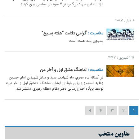
الزامات این جهاد بزرگ را در ۷ سرفصل اساسی بیان کردند.
۶ /آذر/ ۱۳۹۷
مناسبت
گرامی داشت "هفته بسیج"
بسیجی بلند همت است
۱۹ /شهریور/ ۱۳۹۷
مناسبت
نماهنگ عشق اول و آخر من
در آستانه ماه محرم، ماه شهادت سید و سالار شهیدان امام حسین
(علیه السلام) و یاران باوفای ایشان، نماهنگ «عشق اول و آخر من»
توسط پایگاه اطلاع رسانی دفتر مقام معظم رهبری منتشر شد.
۴
۳
۲
۱
عناوین منتخب