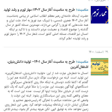
مناسبت
طرح به مناسبت آغاز سال ۱۴۰۲؛ مهار تورم و رشد تولید
حضرت آیت‌الله خامنه‌ای رهبر معظم انقلاب اسلامی در پیامی به‌مناسبت
آغاز سال ۱۴۰۲ هجری شمسی، با تبریک عید نوروز به آحاد ملت ایران و
همه ملت‌هایی که نوروز را گرامی می‌دارند، مهمترین مسئله کشور در سال
گذشته را موضوع اقتصاد و معیشت مردم دانستند و با تاکید بر اینکه
امسال نیز اقتصاد، مسئله اصلی کشور است، شعار سال ۱۴۰۲ را «مهار تورم
و رشد تولید» اعلام کردند.
۲۹ /اسفند/ ۱۴۰۰
مناسبت
طرح به مناسبت آغاز سال ۱۴۰۱- تولید؛ دانش‌بنیان،
اشتغال‌آفرین
امسال ما شعارمان عبارت شد از این: «تولید؛ دانش‌بنیان، اشتغال‌آفرین».
این تولید است. البته من درخواست مؤکّد دارم، سال گذشته هم این را
گفتم که اکتفا نکنند دوستان به اینکه حالا روی کاغذهایِ سربرگهایِ
دستگاههایِ گوناگون بنویسند این عبارت را یا مثلاً فرض کنید که یک تابلو
درست کنند در خیابان مثلاً بزنند؛ اینها کار نیست. عمده این است که به
معنای واقعی کلمه روی این سیاستگذاری بشود. البته این دولت با
وضعی که من مشاهده میکنم، با تحرّکی که رئیس‌جمهور محترم و
همکاران ایشان دارند، ان‌شاءالله پیشرفت خواهد کرد. یعنی این شعار روی
زمین نخواهد ماند به توفیق الهی. لکن هرچه بیشتر کار بشود، بیشتر تلاش