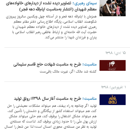
سیمای رهبری
تصاویر دیده نشده از دیدارهای خانواده‌های
معظم شهیدان (انتشار به‌مناسبت ایام‌الله دهه فجر)
همزمان با ایام‌الله دهه فجر و در آستانه چهل ویکمین سالروز پیروزی
شکوهمند انقلاب اسلامی، پایگاه اطلاع رسانی دفتر مقام معظم
رهبری تصاویر دیده نشده از دیدارهای خانواده معظم شهیدان با
حضرت آیت الله خامنه‌ای و ارتباط عاطفی رهبر انقلاب اسلامی با
پدران و فرزندان شهدا را منتشر می‌کند.
۱۵ /دی/ ۱۳۹۸
مناسبت
طرح به مناسبت شهادت حاج قاسم سلیمانی
کشته شد مالک اگر، غیرت مالک باقی‌ست
۱ /فروردین/ ۱۳۹۸
مناسبت
طرح به مناسبت آغاز سال ۱۳۹۸؛ رونق تولید
تولید اگر چنانچه به راه بیفتد، هم میتواند مشکلات معیشتی را حل
کند، هم میتواند استغناء کشور از بیگانگان و دشمنان را تأمین کند،
هم میتواند مشکل اشتغال را برطرف کند، هم حتّی میتواند مشکل
ارزش پول ملّی را تا حدود زیادی برطرف کند. لذاست که مسئله‌ی
تولید به نظر من مسئله‌ی محوری امسال است؛ لذا من شعار را امسال