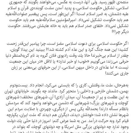
منصه‌ى ظهور رسيد. ولى آنها، درست به عكس، مى‌خواهند بگويند كه جمهورى
اسلامى، تشكيل حكومت اسلامى، و پديد آمدن مشت كوبنده‌ى قرآن و اسلام
عليه دشمنان، به ضرر اسلام است! اگر اين‌طور است، پس پيغمبر صلوات‌اللَّه‌عليه
هم بايد حكومت تشكيل نمى‌داد. اميرالمؤمنين سلام‌اللَّه‌عليه هم بايد حكومت
تشكيل نمى‌داد. خلفاى صدر اسلام هم بايد به خانه هايشان مى‌رفتند. حكومت
ديگر چرا؟!
اگر حكومت اسلامى براى دعوت اسلامى مضرّ است، چرا پيامبر اين‌قدر زحمت
كشيد؛ اين همه جنگ كرد و اين عدّه آدم كشته شد؟! ببينيد اين بيدلا گويان،
چقدر از اسلام بى‌خبرند! حالا يك وقت راديوى فلان گروه بد نامِ كريه‌المنظرِ دنيا
حرفى مى‌زند؛ مى‌گوييم «خوب؛ او خبر ندارد» يا لااقل «در ميان اين جمعيت
نيست.» اما عدّه‌اى در داخل ميهن اسلامى، از اين حرفهاى بى‌معنى بر زبان
جارى مى‌كنند!
به‌هرحال، ملت ما، وقتش، كارى را كه بايستى مى‌كرد، انجام داد. بيست‌ودوم
بهمن، دشمنان خارجى و داخلى را متحيّر كرد. ماندند چه بگويند. خيابانهاى تهران
به اين عظمت و پر از جمعيت! آن، ميدان آزادى! آن، شهرهاى مختلف؛ شهرهاى
كوچك و شهرهاى بزرگ؛ شهرهايى كه دشمن مى‌خواهد وانمود كند كه مردمش
بانظام مسأله دارند! بحمداللَّه يكى پس از ديگرى، چهره‌ى با صلابت مردم اين
شهرها نشان داده شد؛ خودشان ديدند، ديگران هم ديدند كه ملت ايران، يكپارچه
قيام كرد وبه حركت درآمد. من به شما عرض كنم: امروز در دنيا حتّى يك دولت
وجود ندارد چه دولتهاى بزرگى مثل امريكا و چه دولتهاى كوچك كه بتواند در
مراسمى ملى و اعتقادى، چنين بسيج عظيمى را از ملت خود نشان دهد. تنها