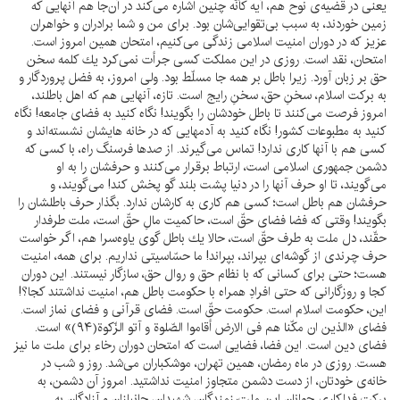
يعنى در قضيه‌ى نوح هم، آيه كأنّه چنين اشاره مى‌كند در آن‌جا هم آنهايى كه
زمين خوردند، به سبب بى‌تقوايى‌شان بود. براى من و شما برادران و خواهران
عزيز كه در دوران امنيت اسلامى زندگى مى‌كنيم، امتحان همين امروز است.
امتحان، نقد است. روزى در اين مملكت كسى جرأت نمى‌كرد يك كلمه سخن
حق بر زبان آورد. زيرا باطل بر همه جا مسلّط بود. ولى امروز، به فضل پروردگار و
به بركت اسلام، سخنِ حق، سخنِ رايج است. تازه، آنهايى هم كه اهل باطلند،
امروز فرصت مى‌كنند تا باطل خودشان را بگويند! نگاه كنيد به فضاى جامعه! نگاه
كنيد به مطبوعات كشور! نگاه كنيد به آدمهايى كه در خانه هايشان نشسته‌اند و
كسى هم با آنها كارى ندارد! تماس مى‌گيرند. از صدها فرسنگ راه، با كسى كه
دشمن جمهورى اسلامى است، ارتباط برقرار مى‌كنند و حرفشان را به او
مى‌گويند، تا او حرف آنها را در دنيا پشت بلند گو پخش كند! مى‌گويند، و
حرفشان هم باطل است؛ كسى هم كارى به كارشان ندارد. بگذار حرف باطلشان را
بگويند! وقتى كه فضا فضاى حقّ است، حاكميت مالِ حقّ است، ملت طرفدار
حقّند، دل ملت به طرف حقّ است، حالا يك باطل گوى ياوه‌سرا هم، اگر خواست
حرف چرندى از گوشه‌اى بپراند، بپراند! ما حسّاسيتى نداريم. براى همه، امنيت
هست؛ حتى براى كسانى كه با نظام حق و روال حق، سازگار نيستند. اين دوران
كجا و روزگارانى كه حتى افرادِ همراه با حكومت باطل هم، امنيت نداشتند كجا؟!
اين، حكومت اسلام است. حكومت حقّ است. فضاى قرآنى و فضاى نماز است.
فضاى «الذين ان مكّنا هم فى الارض أقاموا الصّلوة و آتو الزّكوة(۹۴)» است.
فضاى دين است. اين فضا، فضايى است كه امتحان دوران رخاء براى ملت ما نيز
هست. روزى در ماه رمضان، همين تهران، موشكباران مى‌شد. روز و شب در
خانه‌ى خودتان، از دست دشمن متجاوز امنيت نداشتيد. امروز آن دشمن، به
بركت فداكارى جوانان اين ملت‌رزمندگان، شهيدان، جانبازان و آزادگان به