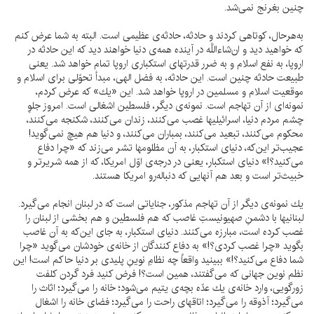
چنين بغرنج نمى‌شد.
به‌هرحال، كوتاهى كردند و حادثه، حادثه‌ى عظيمى است. البته به شما عرض كنم
كه خواهيد ديد و ان‌شاءاللَّه در آينده همه‌ى دنيا خواهند ديد كه اين حادثه در
اروپا، به نفع اسلام و به ضرر قدرتهاى استكبارى اروپا تمام خواهد شد. يعنى
طبيعت حادثه چنين است. اين حادثه، به فضل الهى، مبدأ تحوّلى براى اسلام و
موقعيت اسلام و مسلمين در اروپا خواهد شد. اين «يك» كه عرض كردم،
نمونه‌اى از آن تهاجم است. نمونه‌ى ديگر، فلسطين اشغالى است. امروز جلوِ
چشم مردم دنيا، اسرائيليها غصب مى‌كنند، زندان مى‌كنند، شكنجه مى‌كنند،
محكوم مى‌كنند، تبعيد مى‌كنند، بمباران مى‌كنند، و دنيا هم هيچ نمى‌گويد!
عجيب‌تر اين‌كه، دنياى استكبار، به آن مظلومها تشر مى‌زند كه «چرا دفاع
مى‌كنيد؟!» دنياى استكبار، يعنى در درجه‌ى اوّل امريكا، كه از همه شريرتر و
خبيث‌تر است و بعد هم آنهايى كه دنباله‌رو امريكا هستند.
يك نمونه‌ى ديگر از آن تهاجم مذكور، جناياتى است كه در لبنان انجام مى‌گيرد.
لبنانيها با دشمنِ صهيونيستِ غاصب كه هم فلسطين و هم بخشى از لبنان را
غصب كرده است، مبارزه مى‌كنند. دنياى استكبار، به جاى اين‌كه به آن غاصب
بگويد «چرا غصب كردى؟!» به دفاع كنندگان از خانه‌ى خودشان مى‌گويد «چرا
شما دفاع مى‌كنيد؟!» ببينيد واقعاً چه نظامِ نوينِ پليدى بر دنيا حاكم است! اين
نظم نوين جهانى كه مى‌گفتند، همين است؟! فرض كنيد فرد گردن كلفت
زورگويى، وارد خانه‌ى يك عدّه بچه‌ى يتيم مى‌شود؛ خانه را مى‌گيرد؛ اثاث را
مى‌گيرد؛ آذوقه را مى‌گيرد؛ اتاقهاى راحت را مى‌گيرد؛ فضاى خانه را اشغال