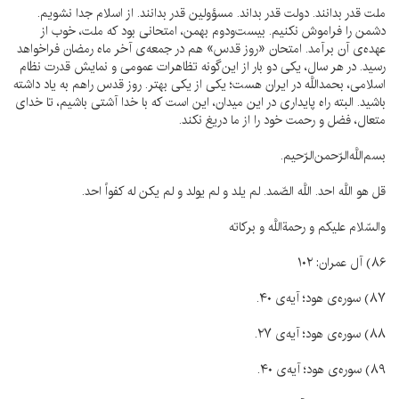
ملت قدر بدانند. دولت قدر بداند. مسؤولين قدر بدانند. از اسلام جدا نشويم.
دشمن را فراموش نكنيم. بيست‌ودوم بهمن، امتحانى بود كه ملت، خوب از
عهده‌ى آن برآمد. امتحان «روز قدس» هم در جمعه‌ى آخر ماه رمضان فراخواهد
رسيد. در هر سال، يكى دو بار از اين‌گونه تظاهرات عمومى و نمايش قدرت نظام
اسلامى، بحمداللَّه در ايران هست؛ يكى از يكى بهتر. روز قدس راهم به ياد داشته
باشيد. البته راه پايدارى در اين ميدان، اين است كه با خدا آشتى باشيم، تا خداى
متعال، فضل و رحمت خود را از ما دريغ نكند.
بسم‌اللَّه‌الرّحمن‌الرّحيم.
قل هو اللَّه احد. اللَّه الصّمد. لم يلد و لم يولد و لم يكن له كفواً احد.
والسّلام عليكم و رحمةاللَّه و بركاته
۸۶) آل عمران: ۱۰۲
۸۷) سوره‌ى هود؛ آيه‌ى ۴۰.
۸۸) سوره‌ى هود؛ آيه‌ى ۲۷.
۸۹) سوره‌ى هود؛ آيه‌ى ۴۰.