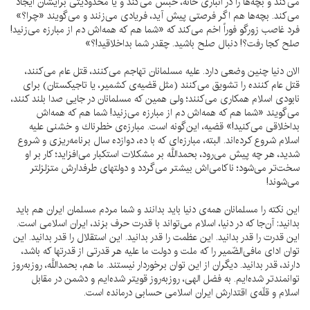
مى‌كند و بچه‌ها را در انبارى خانه، حبس مى‌كند و يا محدوديتى برايشان ايجاد
مى‌كند. بچه‌ها هم اگر فرصتى پيش آيد، فريادى مى‌زنند و مى‌گويند «چرا؟»
فرد غاصب زورگو فوراً اخم مى‌كند كه «شما هم كه همه‌اش دم از مبارزه مى‌زنيد!
صلح كجا رفت؟! دنبال صلح باشيد. چقدر شما بداخلاقيد!؟»
الان دنيا چنين وضعى دارد. عليه مسلمانان تهاجم مى‌كنند، قتل عام مى‌كنند،
قتل عام كننده را تشويق مى‌كنند (مثل قضيه‌ى كشمير، يا تاجيكستان) براى
نابودى اسلام همكارى مى‌كنند؛ ولى همين كه مسلمانان در جايى صدا بلند كنند،
مى‌گويند «شما هم كه همه‌اش دم از مبارزه مى‌زنيد! شما هم كه همه‌اش
بداخلاقى مى‌كنيد!» قضيه، اين‌گونه است. مبارزه‌ى خطرناك و خشنى عليه
اسلام شروع كرده‌اند. البته، مبارزه‌اى كه با ده، دوازده سال برنامه‌ريزى و شروع
شديد، هر چه پيش مى‌رود، بحمداللَّه بر مشكلات استكبار مى‌افزايد؛ كار بر او
سخت‌تر مى‌شود؛ ناكامى‌اش بيشتر مى‌گردد و دولتهاى طرفدارش متزلزلتر
مى‌شوند!
اين نكته را مسلمانان همه‌ى دنيا بايد بدانند و شما مردم مسلمان ايران هم بايد
بدانيد: آن‌جا كه در دنيا، اسلام مى‌تواند با قدرت حرف بزند، ايران اسلامى است.
اين قدرت را قدر بدانيد. اين عظمت را قدر بدانيد. اين استقلال را قدر بدانيد. اين
توان اداى مافى‌الضّمير را كه ملت و دولت ما عليه هر قدرتى از قدرتها كه باشد،
دارند، قدر بدانيد. ديگران از اين توان برخوردار نيستند. ما هم، بحمداللَّه، روزبه‌روز
توانمندتر شده‌ايم. به فضل الهى، روزبه‌روز قويتر شده‌ايم و دشمن در مقابل
اسلام و قلّه‌ى اقتدارش ايران اسلامى حسابى درمانده است.