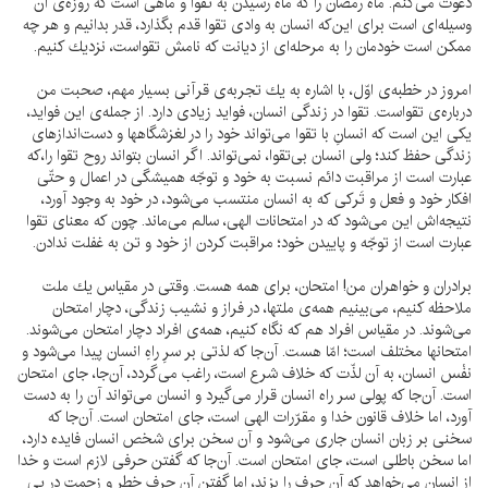
دعوت مى‌كنم. ماه رمضان را كه ماه رسيدن به تقوا و ماهى است كه روزه‌ى آن
وسيله‌اى است براى اين‌كه انسان به وادى تقوا قدم بگذارد، قدر بدانيم و هر چه
ممكن است خودمان را به مرحله‌اى از ديانت كه نامش تقواست، نزديك كنيم.
امروز در خطبه‌ى اوّل، با اشاره به يك تجربه‌ى قرآنى بسيار مهم، صحبت من
درباره‌ى تقواست. تقوا در زندگى انسان، فوايد زيادى دارد. از جمله‌ى اين فوايد،
يكى اين است كه انسانِ با تقوا مى‌تواند خود را در لغزشگاهها و دست‌اندازهاى
زندگى حفظ كند؛ ولى انسان بى‌تقوا، نمى‌تواند. اگر انسان بتواند روح تقوا را،كه
عبارت است از مراقبت دائم نسبت به خود و توجّه هميشگى در اعمال و حتّى
افكار خود و فعل و تَركى كه به انسان منتسب مى‌شود، در خود به وجود آورد،
نتيجه‌اش اين مى‌شود كه در امتحانات الهى، سالم مى‌ماند. چون كه معناى تقوا
عبارت است از توجّه و پاييدن خود؛ مراقبت كردن از خود و تن به غفلت ندادن.
برادران و خواهران من! امتحان، براى همه هست. وقتى در مقياس يك ملت
ملاحظه كنيم، مى‌بينيم همه‌ى ملتها، در فراز و نشيب زندگى، دچار امتحان
مى‌شوند. در مقياس افراد هم كه نگاه كنيم، همه‌ى افراد دچار امتحان مى‌شوند.
امتحانها مختلف است؛ امّا هست. آن‌جا كه لذتى بر سرِ راهِ انسان پيدا مى‌شود و
نفْس انسان، به آن لذّت كه خلاف شرع است، راغب مى‌گردد، آن‌جا، جاى امتحان
است. آن‌جا كه پولى سر راه انسان قرار مى‌گيرد و انسان مى‌تواند آن را به دست
آورد، اما خلاف قانون خدا و مقرّرات الهى است، جاى امتحان است. آن‌جا كه
سخنى بر زبان انسان جارى مى‌شود و آن سخن براى شخص انسان فايده دارد،
اما سخن باطلى است، جاى امتحان است. آن‌جا كه گفتن حرفى لازم است و خدا
از انسان مى‌خواهد كه آن حرف را بزند، اما گفتن آن حرف خطر و زحمت در پى