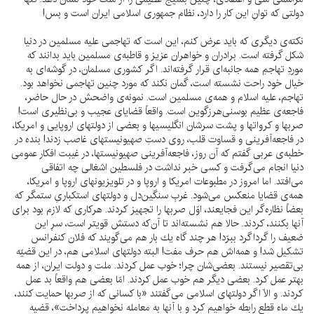
دولتى كه توانِ اين كار را دارد، نظام جمهورى اسلامى ايران است و بس!
نكته‌ى ديگرى كه بايد عرض كنم، اين است كه تهاجمى عليه مسلمين در دنيا
شكل گرفته است. برادران و خواهران عزيز و قاطبه‌ى مسلمين بايد بدانند كه
موردِ تهاجمِ همه جانبه‌اى قرار گرفته‌اند. اگر كشورى مسلمان، در گوشه‌اى به
خيال خود راحت نشسته است، گمان نكند كه مورد چنين تهاجمى نخواهد بود.
تهاجم، عليه اسلام و همه‌ى مسلمين است. نمونه‌ى واضحش در حال حاضر،
فاجعه‌ى عظيم بوسنى‌هرزگوين است. واقعاً قضاياى عجيب و بى‌نظيرى است!
صربها و كرواتها و پشت سرشان انگليسيها و بعضى از دولتهاى اروپايى و امريكا،
در فاجعه‌آفرينى و قساوت قلب، روى دستِ صهيونيستهاى غاصب زدند! بنده در
خطبه‌ى عربى گفتم كه آن روز، فاجعه‌آفرينى صهيونيستها، در غيبت افكار عمومى
دنيا انجام مى‌گرفت و كسى خبر نداشت در فلسطين اشغالى چه اتفاقى
مى‌افتد. اما امروز در مطبوعات امريكا و اروپا و در تلويزيونهاى اروپا و امريكا،
همه‌ى قضايا منعكس مى‌شود. غربِ سنگين‌دل و دولتهاى استكبارىِ ستمگر كه
بعضاً نظاره‌گر اين فجايعند، اوّل صربها را تجهيز كردند. هركارى كه لازم بود براى
آنها بكنند، كردند. حالا هم نشسته‌اند تا آن‌كه دستش قويتر است، سرِ اين
ضعيف را گرداگرد ببرّد! هر چند گاه يك بار هم مى‌گويند كه فلان كنفرانس
تشكيل شد! و همه‌اش هم حرف مفت! البته دولتهاى اسلامى هم، در اين قضيّه
بى‌تقصير نيستند. بعضى‌شان چرا؛ خوب عمل كردند. ملت و دولت ايران، از همه
بهتر عمل كرد. بعضى ديگر هم خوب عمل كردند. امّا بعضى هم واقعاً بد عمل
كردند. و الّا اگر دولتهاى اسلامى مى‌گفتند «با كسانى كه از صربها حمايت كنند،
يك ماه قطع رابطه خواهيم كرد و با آنها به معامله نخواهيم پرداخت»، قضيه