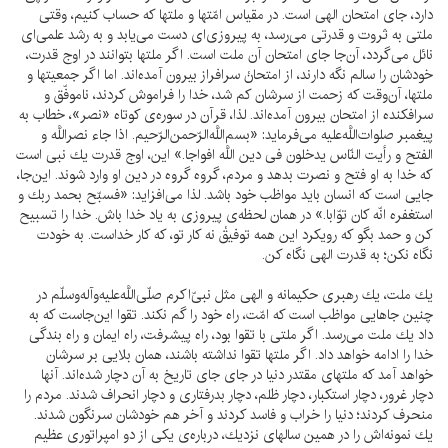
دارد، جاى امتحان الهى است. در مقياس امّتها و ملتها كه حساب كنيم، وقتى
ملتى به ثروت و قدرتى مى‌رسد، به پيروزى‌اى دست مى‌يابد و به رشد علمى‌اى
نائل مى‌گردد، آن‌جا جاى امتحان آن ملت است. اگر ملتها بتوانند در اوج قدرت،
خودشان را سالم نگه دارند، از امتحانْ سرافراز بيرون آمده‌اند. اما اگر جمعيتها و
ملتها، آن‌وقت كه زحمت از سرشان كم شد، خدا را فراموش كردند، ناموفّق و
سرافكنده از امتحان بيرون آمده‌اند. لذا، قرآن در سوره‌ى كوتاه «نصر»، خطاب به
پيغمبر صلوات‌اللَّه‌عليه مى‌فرمايد: «بسم‌اللَّه‌الرّحمن‌الرّحيم. اذا جاء نصراللَّه و
الفتح و رأيت النّاس يدخلون فى دين اللَّه افواجا.» اين، اوج قدرت يك نبى است
كه خدا به او فتح و نصرت بدهد و مردم، گروه گروه در دين او وارد شوند. اين‌جا،
جايى است كه انسان بايد مواظب خود باشد. لذا مى‌افزايد: «فسبّح بحمد ربك و
استغفره انّه كان توّابا.» در همان لحظه‌ى پيروزى به ياد خدا باش. خدا را تسبيح
كن و حمد بگو كه رويكرد اين همه توفيقْ نه كار تو، كه كار خداست. به خودت
نگاه نكن؛ به قدرت الهى نگاه كن.
يك ملت، يك رهبرى حكيمانه و الهى مثل نبىّ‌اكرم صلّى‌اللَّه‌عليه‌وآله‌وسلّم در
چنين جاهايى مواظب است كه امّت، راه خود را گم نكند. تقوا اين‌جاست كه به
داد يك ملت مى‌رسد. اگر ملتى با تقوا بود، راه پيشرفت، راه ايمان و راه بندگى
خدا را ادامه خواهد داد. اگر ملتها تقوا نداشته باشند، همان بلايى بر سرشان
خواهد آمد كه ملتهاى مقتدر دنيا در جاى جاى تاريخ به آن دچار شده‌اند. آنها
دچار غرور، دچار استكبار، دچار ظلم، دچار بدرفتارى و دچار انحراف شدند. مردم را
منحرف كردند؛ دنيا را خراب و فاسد كردند و آخر هم خودشان سرنگون شدند.
يك نمونه‌اش را در همين سالهاى نزديك، درباره‌ى يكى از دو امپراتورى عظيم