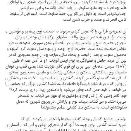
موجود در دنيا، مشاهده كرديد. اين، نتيجه بى‌تقوايى است. همه‌ى بى‌تقواهاى
عالم چه افراد و چه ملتها سقوطى را بايد انتظار بكشند؛ و اين سرنوشتى
اجتناب‌ناپذير است. به دنبال بى‌تقوايى، حتماً سقوط است. البته قبل از سقوط
كامل، انحراف و فساد و خراب شدن است.
آن تجربه‌ى قرآنى را كه عرض كردم، مربوط به اصحابِ نوحِ پيغمبر و مؤمنين به
اوست. مؤمنين به حضرت نوح، واقعاً انسانهاى برگزيده‌اى بودند. درباره‌ى
ماجراى حضرت نوح و مؤمنين به او، در آيات شريفه‌ى سوره‌ى «هود»، به طور
مفصّل صحبت شده است. حضرت نوح، نهصد و پنجاه سال دعوت كرد. نتيجه و
محصول دعوت او بعد از نهصد و پنجاه سال، عبارت بود از جمع معدودى كه در
بين آن مردم جاهل و طغيانگر، به نوح ايمان آوردند: «و ما آمن معه الّا قليل.
(۸۷)» سپس امتحان الهى براى آن قوم كافر، نزديك شد؛ يعنى قضيه‌ى توفان.
حضرت نوح، به كشتى ساختن در خشكى پرداخت و مايه‌ى مسخره‌ى همه‌ى
كسانى شد كه به او نگاه مى‌كردند. كشتى را بايد لب دريا ساخت، نه در خشكى و
آن‌جايى كه با دريا، شايد فرسنگها فاصله داشته باشد! كشتى بزرگى كه جماعتى را
مى‌خواهد با خود حمل كند، چطور مى‌شود با فاصله‌ى زياد از دريا درست كرد؟!
قومِ كافر وقتى كه از كنار نوح و مؤمنين به او عبور مى‌كردند، به تمسخر
مى‌پرداختند و مى‌گفتند: ببينند نوح و يارانش، در بيرون شهرى كه محل
سكونتشان است، به ساختن يك كشتى عظيم مشغولند!
مؤمنين به نوح، كسانى بودند كه تمسخرها را تحمّل مى‌كردند. آنها كه
نمى‌دانستند كشتى براى چيست! آنها كه از ماجراى توفان و آبى كه از آسمان و
زمين مى‌خواست بجوشد، خبر نداشتند! امّا ايمانشان آن‌قدر قوى بود كه در