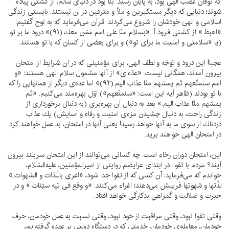
كه توفان غضب الهى بود، به پايان رسيد. بنا بود در دنياى سالم، از كشتى پياده
شوند؛ دنيايى كه ديگر مستكبرين و ملأ و مترفين در آن نيستند. بايستى زندگى
اسلامى و الهى خودشان را شروع مى‌كردند. قرآن مى‌فرمايد كه به نوح گفتيم:
«اهبط.» از كشتى فرود آ. «بسلام منّا على امم ممّن معك.(۹۱)» درود ما بر تو
(يا «سلامتى و امنيت ما براى تو») و براى بعضى از كسان كه با تو هستند.
عجبا! اين درود و توجّه و لطف الهى، براى مؤمنينى كه در آن شرايط از امتحان
بيرون آمدند، همگانى نيست. «عدّه‌اى» از آنها مشمول سلام الهى هستند: «و
امم سنمتّعهم ثم يمسّهم منّا عذاب اليم.(۹۲)» اما عده‌ى ديگر از همانهايى را كه
با تو بودند (ظاهر آيه اين است: «سنمتّعهم») اوّل بهره‌مند مى‌كنيم. «ثم
يمسّهم منّا عذاب اليم.» بعد به دنبال آن بهره‌برى (به دنبال برخوردارى از
زندگى راحت، به دنبال چشيدن مزه‌ى امنيت و رفاه و آسايش) يك عذاب
دردناك از سوى ما به آنها خواهد رسيد! يعنى آنها در امتحان، بد عمل خواهند كرد.
در امتحان الهى خواهند بريد.
اين، امتحان دوران رخاء است. چه كسانى مى‌توانند از اين امتحان سربلند بيرون
آيند؟ مردم با تقوا. در ابتداى عرايضم روايتى از اميرالمؤمنين، عليه‌السّلام،
خواندم كه مى‌فرمايد: آن كسى كه از تقوا جدا شود، «اغرى باللّذات و الشهوات.»
لذّتها و شهوتها فريبش مى‌دهند؛ اغراء مى‌كنند. «و وقع فى تيه سيّئات.» و در
حيرت و ضلالت و گمراهىِ بدكارگى خواهد افتاد.
وقتى تقوا نبود، وقتى مراقبت از خود نبود، وقتى نسبت به عمل خودمان، حرف
خودمان، معامله‌ى خودمان، خدمتى كه در دستگاه دولتى بر عهده گرفته‌ايم،