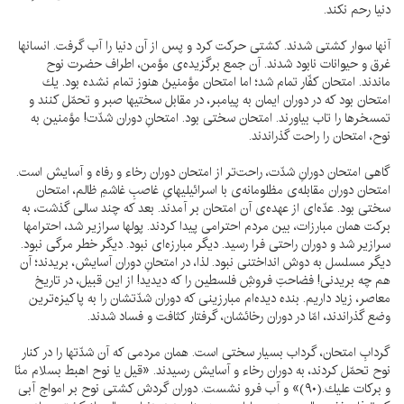
دنيا رحم نكند.
آنها سوار كشتى شدند. كشتى حركت كرد و پس از آن دنيا را آب گرفت. انسانها
غرق و حيوانات نابود شدند. آن جمع برگزيده‌ى مؤمن، اطراف حضرت نوح
ماندند. امتحان كفّار تمام شد؛ اما امتحان مؤمنينْ هنوز تمام نشده بود. يك
امتحان بود كه در دوران ايمان به پيامبر، در مقابل سختيها صبر و تحمّل كنند و
تمسخرها را تاب بياورند. امتحان سختى بود. امتحانِ دوران شدّت! مؤمنين به
نوح، امتحان را راحت گذراندند.
گاهى امتحان دورانِ شدّت، راحت‌تر از امتحان دوران رخاء و رفاه و آسايش است.
امتحان دوران مقابله‌ى مظلومانه‌ى با اسرائيليهاىِ غاصبِ غاشمِ ظالم، امتحان
سختى بود. عدّه‌اى از عهده‌ى آن امتحان بر آمدند. بعد كه چند سالى گذشت، به
بركت همان مبارزات، بين مردم احترامى پيدا كردند. پولها سرازير شد، احترامها
سرازير شد و دوران راحتى فرا رسيد. ديگر مبارزه‌اى نبود. ديگر خطر مرگى نبود.
ديگر مسلسل به دوش انداختنى نبود. لذا، در امتحانِ دوران آسايش، بريدند؛ آن
هم چه بريدنى! فضاحتِ فروشِ فلسطين را كه ديديد! از اين قبيل، در تاريخ
معاصر، زياد داريم. بنده ديده‌ام مبارزينى كه دوران شدّتشان را به پاكيزه‌ترين
وضع گذراندند، امّا در دوران رخائشان، گرفتار كثافت و فساد شدند.
گردابِ امتحان، گرداب بسيار سختى است. همان مردمى كه آن شدّتها را در كنار
نوح تحمّل كردند، به دوران رخاء و آسايش رسيدند. «قيل يا نوح اهبط بسلام منّا
و بركات عليك.(۹۰)» و آب فرو نشست. دوران گردش كشتى نوح بر امواج آبى