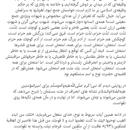
وظيفه‌اى كه در ميدان بر دوش گرفته‌ايم، و خلاصه به رفتارى كه بر حكم
وظيفه‌ى اسلامى بر ما لازم است، حواسمان جمع نبود، لغزشها به سراغمان
مى‌آيد. خيال نكنيد كه لغزش از آنِ عده‌اى مخصوص و شهوات ويژه‌ى جمع
معيّنى است! همه‌ى انسانها دچار شهوت مى‌شوند. شهوتِ برخى گران و شهوتِ
بعضى ارزان است. لذّتِ بعضى فاخر و لذّتِ بعضى ناچيز و كوچك است. لذّت،
لذّت است. لذّتِ حرام، لذّتِ حرام است. فرق نمى‌كند؛ بزرگش هم حرام است،
كوچكش هم حرام است. از آدم بزرگ هم حرام است، از آدم كوچك هم حرام
است. امتحان، امتحان است. براى همه، امتحان است. براى همه‌ى قشرها
امتحان است. البته آن كس كه توقّع و انتظار بيشترى از او هست يا به خاطر
لباسش، يا به خاطر مقامش، يا به خاطر ظاهرش، يا به خاطر حرفهاش مراقبتش
لازمتر و واجبتر، و انحرافش زشت‌تر و دردناكتر است. اما امتحان براى همه
هست. امتحان، امتحان است. يك ملت هم امتحان مى‌شود. همان‌طور كه در
قضيه‌ى حضرت نوح و امم سنمتّعهم بود.
در روايتى ديدم كه نبى‌اكرم صلّى‌اللَّه‌عليه‌وآله‌وسلّم براى اميرالمؤمنين
عليه‌الصّلاةوالسّلام نشانه هاى انحراف در ملت مسلمان را شرح مى‌دهد، كه
چنين مى‌شوند و چنان مى‌شوند. امّا در نهايت و در مآل همه‌ى تكيه‌ها روى
تقواست.
در ادامه همين آياتِ مربوط به نوح، خداى متعال مى‌فرمايد: «تلك من انباء
الغيب نوحيها اليك ما كنت تعلمها انت و لا قومك من قبل هذا فاصبر انّ العاقبة
للمتّقين.(۹۳)» عاقبت از آنِ متّقين است. فرجام نيك، وابسته به تقواست.