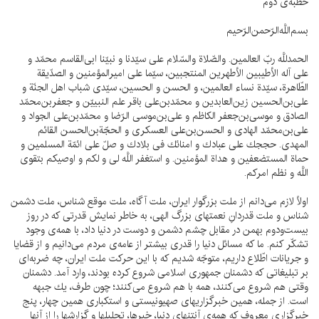
خطبه‌ى دوم
بسم‌اللَّه‌الرّحمن‌الرّحيم
الحمدللَّه ربّ العالمين. والصّلاة والسّلام على سيّدنا و نبيّنا ابى‌القاسم محمّد و
على آله الأطيبين الأطهرين المنتجبين، سيّما على اميرالمؤمنين و الصدّيقة
الطّاهرة، سيّدة نساء العالمين، و الحسن و الحسين، سيّدى شباب اهل الجنّة و
على‌بن‌الحسين زين‌العابدين و محمّدبن‌على باقر علم النبييّن و جعفربن‌محمّد
الصادق و موسى‌بن‌جعفر الكاظم و على‌بن‌موسى الرّضا و محمّدبن‌على الجواد و
على‌بن‌محمّد الهادى و الحسن‌بن‌على العسكرى و الحجّةبن‌الحسن القائم
المهدى. حججك على عبادك و امنائك فى بلادك و صلّ على ائمّة المسلمين و
حماة المستضعفين و هداة المؤمنين. و استغفر اللَّه لى و لكم و اوصيكم بتقوى
اللَّه و نظم امركم.
اولاً لازم مى‌دانم از ملت بزرگوار ايران، ملت آگاه، ملت موقع شناس، ملت دشمن
شناس و ملت قدردانِ نعمتهاى بزرگ الهى، به خاطر نمايش قدرتى كه در روز
بيست‌ودوم بهمن در مقابل چشم دشمن و دوست در دنيا داد، با همه‌ى وجود
تشكّر كنم. ما كه مسائل دنيا را قدرى بيشتر از عامه‌ى مردم مى‌دانيم و از قضايا
و جريانات اطّلاع داريم، متوجّه شديم كه با اين حركت ملت ايران، چه ضربه‌اى
بر تبليغاتى كه دشمنان جمهورى اسلامى شروع كرده بودند، وارد آمد. دشمنان
وقتى هم شروع مى‌كنند، همه با هم شروع مى‌كنند؛ چون طرف، يك جبهه
است. از جمله، همين خبرگزاريهاى صهيونيستى و استكبارى همين چهار، پنج
خبرگزارى معروف كه همه‌ى آنتنهاى دنيا، خبرها، تحليلها و گزارشها را از آنها