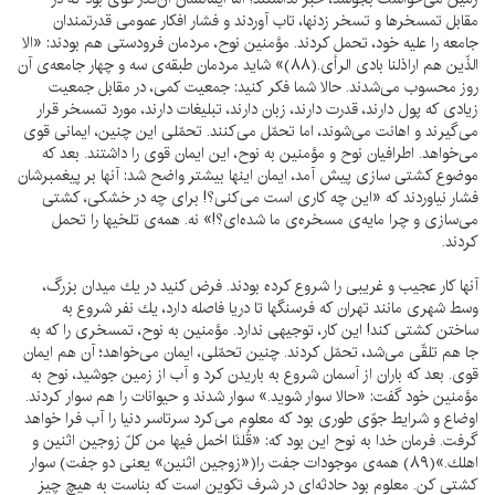
مقابل تمسخرها و تسخر زدنها، تاب آوردند و فشار افكار عمومى قدرتمندان
جامعه را عليه خود، تحمل كردند. مؤمنين نوح، مردمان فرودستى هم بودند: «الا
الذّين هم اراذلنا بادى الرأى.(۸۸)» شايد مردمان طبقه‌ى سه و چهار جامعه‌ى آن
روز محسوب مى‌شدند. حالا شما فكر كنيد: جمعيت كمى، در مقابل جمعيت
زيادى كه پول دارند، قدرت دارند، زبان دارند، تبليغات دارند، مورد تمسخر قرار
مى‌گيرند و اهانت مى‌شوند، اما تحمّل مى‌كنند. تحمّلى اين چنين، ايمانى قوى
مى‌خواهد. اطرافيان نوح و مؤمنين به نوح، اين ايمان قوى را داشتند. بعد كه
موضوع كشتى سازى پيش آمد، ايمان اينها بيشتر واضح شد: آنها بر پيغمبرشان
فشار نياوردند كه «اين چه كارى است مى‌كنى؟! براى چه در خشكى، كشتى
مى‌سازى و چرا مايه‌ى مسخره‌ى ما شده‌اى؟!» نه. همه‌ى تلخيها را تحمل
كردند.
آنها كار عجيب و غريبى را شروع كرده بودند. فرض كنيد در يك ميدان بزرگ،
وسط شهرى مانند تهران كه فرسنگها تا دريا فاصله دارد، يك نفر شروع به
ساختن كشتى كند! اين كار، توجيهى ندارد. مؤمنين به نوح، تمسخرى را كه به
جا هم تلقّى مى‌شد، تحمّل كردند. چنين تحمّلى، ايمان مى‌خواهد؛ آن هم ايمان
قوى. بعد كه باران از آسمان شروع به باريدن كرد و آب از زمين جوشيد، نوح به
مؤمنين خود گفت: «حالا سوار شويد.» سوار شدند و حيوانات را هم سوار كردند.
اوضاع و شرايط جوّى طورى بود كه معلوم مى‌كرد سرتاسر دنيا را آب فرا خواهد
گرفت. فرمان خدا به نوح اين بود كه: «قُلنَا احْمل فيها من كلّ زوجين اثنين و
اهلك.»(۸۹) همه‌ى موجودات جفت را(«زوجين اثنين» يعنى دو جفت) سوار
كشتى كن. معلوم بود حادثه‌اى در شرف تكوين است كه بناست به هيچ چيزِ