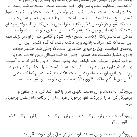
كوته‌دستى محكوم شده و سر جاى خود نشسته است. امنيت به شما رسيد. اما
لحظه‌ى امتحان است.مراقب باشيد. اى مؤمنينى كه در سخت‌ترين شرايط، سوار
كشتى نوح شديد! مواظب باشيد از امتحان، سربلند بيرون آييد. راهش هم اين
است كه تقوا را در خودتان ذخيره كنيد. تقوا يعنى همين كه مواظب رفتار خودتان
باشيد كه خلاف امر و نهى خدا رفتار نكنيد. اين، معناى تقواست. يك وقت
ممكن است سرِ رشته از دست انسان خارج شود و گناهى هم از او سر بزند. مهم
اين است كه شما مراقب باشيد و بنا داشته باشيد كه گناه نكنيد. اين، آن
روحيه‌ى تقواست. اينْ روحيه‌ى هشيارى است، كه وقتى شما هشيار خودت
بودى، هشيار دشمنت هم هستى. وقتى مواظب شيطانِ درون خودت بودى،
مراقب شيطان بيرونى هم خواهى بود. وقتى شيطان درون ما نتواند به ما آسيب
برساند، شيطانِ بيرون هم به آسانى نخواهد توانست ما را محكوم كند و ضربه
وارد سازد. اين، آن پيام ماه رمضان است. «كتب عليكم الصيام كما كتب على
الّذين من قبلكم لعلّكم تتّقون.(۹۵)» مقدّمه‌ى تقواست و تقوا غايتِ است.
پروردگارا! به محمّد و آل محمّد، دلهاى ما را با تقوا آشنا كن. ما را متّقى و
پرهيزگار كن. ما را از بركات تقوا برخوردار فرما. ما را از بركات ماه رمضان برخوردار
فرما.
پروردگارا! قلب ما رانورانى كن. ذهن ما رانورانى كن. عمل ما را نورانى كن. كلام
ما رانورانى كن.
پروردگارا! به محمّد و آل محمّد، قوت مارا در عملْ براى خودت قرار بد.