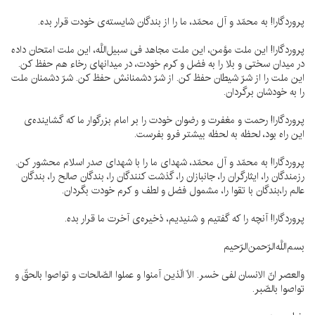
پروردگارا! به محمّد و آل محمّد، ما را از بندگان شايسته‌ى خودت قرار بده.
پروردگارا! اين ملت مؤمن، اين ملت مجاهد فى سبيل‌اللَّه، اين ملت امتحان داده
در ميدان سختى و بلا را به فضل و كرم خودت، در ميدانهاى رخاء هم حفظ كن.
اين ملت را از شرّ شيطان حفظ كن. از شرّ دشمنانش حفظ كن. شرّ دشمنان ملت
را به خودشان برگردان.
پروردگارا! رحمت و مغفرت و رضوان خودت را بر امام بزرگوار ما كه گشاينده‌ى
اين راه بود، لحظه به لحظه بيشتر فرو بفرست.
پروردگارا! به محمّد و آل محمّد، شهداى ما را با شهداى صدر اسلام محشور كن.
رزمندگان را، ايثارگران را، جانبازان را، گذشت كنندگان را، بندگان صالح را، بندگان
عالم را،بندگان با تقوا را، مشمول فضل و لطف و كرم خودت بگردان.
پروردگارا! آنچه را كه گفتيم و شنيديم، ذخيره‌ى آخرت ما قرار بده.
بسم‌اللَّه‌الرّحمن‌الرّحيم
والعصر انّ الانسان لفى خسر. الّا الّذين آمنوا و عملوا الصّالحات و تواصوا بالحقّ و
تواصوا بالصّبر.