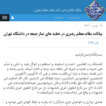
پایگاه اطلاع رسانی دفتر مقام معظم رهبری
ارسال نامه
وجوهات
۲۹ /بهمن/ ۱۳۷۲
بيانات مقام معظم رهبرى در خطبه هاى نماز جمعه در دانشگاه تهران
چاپ
PDF
بسم‌اللَّه‌الرّحمن‌الرّحيم
الحمدللَّه ربّ العالمين. احمده و استعينه، و استغفره و اتوكّل عليه. و اصلّى و اسلّم
على حبيبه و نجيبه و خيرته فى خلقه، سيّد رسله و خاتم انبيائه، بشير رحمته و
نذير نقمته، سيّدنا و نبيّنا ابى‌القاسم محمّد و على آله الأطيبين الأطهرين
المنتجبين المعصومين المكرّمين، سيّما بقيّةاللَّه فى الارضين. قال اللَّه الحكيم فى
كتابه: «اتّقوا اللَّه حقّ تقاته.(۸۶)» و قال اميرالمؤمنين عليه‌الصّلاةوالسّلام، فى
كلام له «انّ من فارغ التقوى اغرى بالشهوات، انّ من فارغ التقوى اغرى باللّذات و
الشهوات، و وقع فى تيه‌السيّئات و لزمه كثيرالتّبعات.»
همه‌ى برادران و خواهران عزيز نمازگزار را به رعايت و حفظ تقواى الهى توصيه و