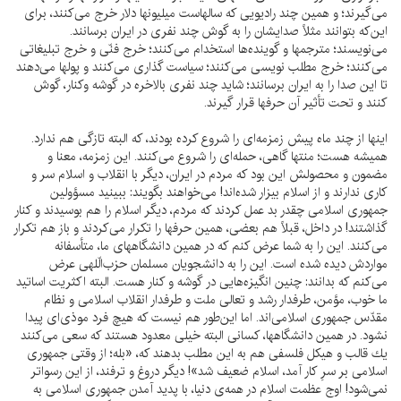
مى‌گيرند؛ و همين چند راديويى كه سالهاست ميليونها دلار خرج مى‌كنند، براى
اين‌كه بتوانند مثلاً صدايشان را به گوش چند نفرى در ايران برسانند.
مى‌نويسند؛ مترجمها و گوينده‌ها استخدام مى‌كنند؛ خرج فنّى و خرج تبليغاتى
مى‌كنند؛ خرج مطلب نويسى مى‌كنند؛ سياست گذارى مى‌كنند و پولها مى‌دهند
تا اين صدا را به ايران برسانند؛ شايد چند نفرى بالاخره در گوشه وكنار، گوش
كنند و تحت تأثير آن حرفها قرار گيرند.
اينها از چند ماه پيش زمزمه‌اى را شروع كرده بودند، كه البته تازگى هم ندارد.
هميشه هست؛ منتها گاهى، حمله‌اى را شروع مى‌كنند. اين زمزمه، معنا و
مضمون و محصولش اين بود كه مردم در ايران، ديگر با انقلاب و اسلام سر و
كارى ندارند و از اسلام بيزار شده‌اند! مى‌خواهند بگويند: ببينيد مسؤولين
جمهورى اسلامى چقدر بد عمل كردند كه مردم، ديگر اسلام را هم بوسيدند و كنار
گذاشتند! در داخل، قبلاً هم بعضى، همين حرفها را تكرار مى‌كردند و باز هم تكرار
مى‌كنند. اين را به شما عرض كنم كه در همين دانشگاههاى ما، متأسفانه
مواردش ديده شده است. اين را به دانشجويان مسلمان حزب‌الّلهى عرض
مى‌كنم كه بدانند: چنين انگيزه‌هايى در گوشه و كنار هست. البته اكثريت اساتيد
ما خوب، مؤمن، طرفدار رشد و تعالى ملت و طرفدار انقلاب اسلامى و نظام
مقدّس جمهورى اسلامى‌اند. اما اين‌طور هم نيست كه هيچ فرد موذى‌اى پيدا
نشود. در همين دانشگاهها، كسانى البته خيلى معدود هستند كه سعى مى‌كنند
يك قالب و هيكل فلسفى هم به اين مطلب بدهند كه، «بله؛ از وقتى جمهورى
اسلامى بر سرِ كار آمد، اسلام ضعيف شد»! ديگر دروغ و ترفند، از اين رسواتر
نمى‌شود! اوج عظمت اسلام در همه‌ى دنيا، با پديد آمدن جمهورى اسلامى به