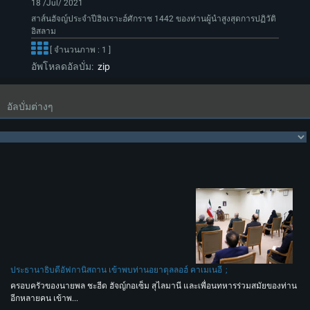
18 /Jul/ 2021
สาส์นฮัจญ์ประจำปีฮิจเราะฮ์ศักราช 1442 ของท่านผู้นำสูงสุดการปฏิวัติ
อิสลาม
[ จำนวนภาพ : 1 ]
อัพโหลดอัลบั่ม:
zip
อัลบั่มต่างๆ
ประธานาธิบดีอัฟกานิสถาน เข้าพบท่านอยาตุลลอฮ์ คาเมเนอี
ครอบครัวของนายพล ชะฮีด ฮัจญ์กอเซ็ม สุไลมานี และเพื่อนทหารร่วมสมัยของท่าน
อีกหลายคน เข้าพ...