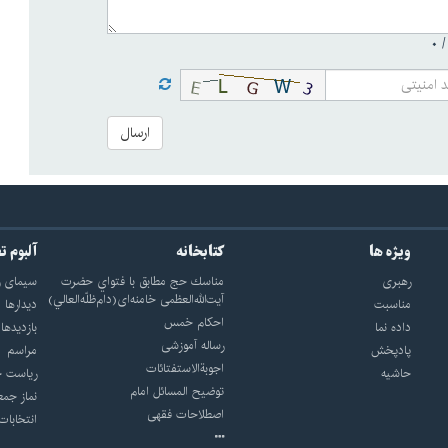
۰
ارسال
ویژه ها
کتابخانه
آلبوم ت
رهبری
مناسك حج مطابق با فتواي حضرت
سيماى ر
آيت‌الله‌العظمى خامنه‌اى(دام‌ظلّه‌العالي)
مناسبت
ديدارها
احکام خمس
داده نما
بازديدها
رساله آموزشی
پادپخش
مراسم
اجوبة‌الاستفتائات
حاشیه
رياست ج
توضيح المسائل امام
نماز جمع
اصطلاحات فقهى
انتخابات