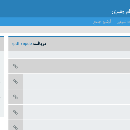
ظم رهبری
ت شرعی
آرشیو جامع
pdf
epub
دریافت: