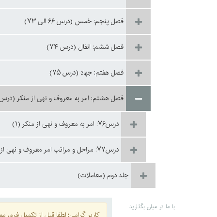
فصل پنجم: خمس (درس ۶۶ الی ۷۳)
فصل ششم: انفال (درس ۷۴)
فصل هفتم: جهاد (درس ۷۵)
فصل هشتم: امر به معروف و نهی از منکر (درس ۷۶ و ۷۷
درس۷۶: امر به معروف و نهی از منکر (۱)
درس۷۷: مراحل و مراتب امر معروف و نهی از منکر
جلد دوم (معاملات)
با ما در میان بگذارید
کاربر گرامی؛ لطفا قبل از تکمیل فرم، موار