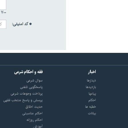
۷۰۰ /
* کد امنیتی:
اخبار
فقه و احکام شرعی
دیدارها
سوال شرعی
بازديدها
پاسخگویی تلفنی
پيامها
پرداخت وجوهات شرعی
احكام
پرسش و پاسخ منتخب فقهی
خطبه ها
حدیث اخلاق
بیانات
احکام مناسبتی
احکام روزانه
آموزش