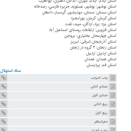
استان ايلام: ايلام، مهران، آبدانان، دهلران، ايوانغرب
استان بوشهر: بوشهر، عسلويه، جزيره فارسي، رصدخانه
استان سمنان: سمنان، مهديشهر، گرمسار، دامغان
استان کرمان: کرمان، بهرامجرد
استان يزد: يزد، اردکان، ميبد، تفت
استان قزوين: ارتفاعات روستای اسماعيل آباد
استان چهارمحال بختياري: بروجن
استان آذربايجان شرقی: تبريز
استان زنجان: ۲ گروه در زنجان
استان اردبيل: اردبيل
استان همدان: همدان
استان قم: پرديسان
ستاد استهلال
رجب المرجب
جمادی الثانی
جمادى الاول
ربيع الثانى
ربيع الاول
صفرالمظفر
محرم الحرام