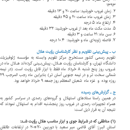
۱۳۹۳
۲. زمان غروب خورشيد: ساعت ۲۰ و ۱۳ دقيقه
۳. زمان غروب ماه: ساعت ۲۰ و ۴۵ دقيقه
۴. ارتفاع ماه: ۵ درجه
۵. مدت مكث ماه بعد از غروب خورشيد: ۳۲ دقيقه
۶. سن ماه: ۲۱ ساعت و ۳ دقيقه
۷. فاصله زاويه‌ای ماه و خورشيد: ۱۰.۴ درجه
ب ـ پيش‌بينی تقاويم و نظر كارشناسان رؤيت هلال
تقويم رسمی كشور مستخرج مركز تقويم وابسته به مؤسسه ژئوفيزيك
دانشگاه تهران، و كارشناسان رؤيت هـلال، پيش‌بـينی كرده‌اند هـلال ماه در
غـروب روز پنج شنبه ۸ خرداد ماه فقط با ابزار قابل رؤيت است. (در نيمه
شمالی سخت تر و در نيمه جنوبی آسان تر) بنابراين ماه رجب المرجب ۲۹
روزه بوده و غرّه ماه شعبان المعظم روز جمعه ۹ خرداد خواهد بود.
ج ـ گزارش‌های رسيده
در همين راستا ستادهای استهلال و گروه‌های رصدی در سراسر كشور به
همراه تجهيزات رصدی در غروب روز پنجشنبه اقدام به استهلال نمودند كه
نتيجه آن به قرار ذيل است:
(۱) مناطقی كه در شرايط جوی و ابزار مناسب هلال رؤيت شـد:
استان البرز: آقای قاضی مير سعيد با دوربين ۷۰*۲۰ در ارتفاعات طالقان