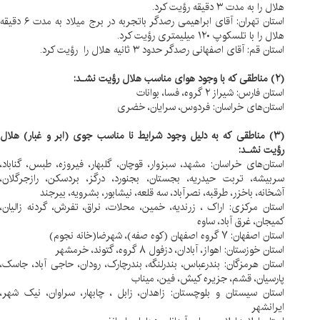
هلال را به مدت ۳ دقيقه رؤيت کرد.
استان تهران: آقای ابراهيمی رصدگر باتجربه در برج ميلاد به مدت ۶ دقيقه
هلال را با تلسکوپ ۱۲۰ ميليمتری رؤيت کرد.
استان قم: آقای اصفهانی رصدگر حدود ۳ ثانيه هلال را رؤيت کرد.
(۲) مناطقی كه با وجود هوای مناسب هلال رؤيت نشـد:
استان فارس: شيراز ۲ گروه، فسا، بوانات
استان‌های خراسان: فردوس، سرايان، خضری
(۳) مناطقی كه به دليل وجود شرايط نا مناسب جوی (ابر و غبار) هلال
رؤيت نشـد:
استان‌های خراسان: مشهد، سبزوار، قوچان، گلبهار، فيروزه، طبس، گناباد،
سربيشه، تربت حيدريه، بجستان، بجنورد، درگز، بردسکن،
رازجرگلان،
آشخانه، باخزر، طرقبه، نصرآباد، سه قلعه، نيشابور، بشرويه، بيرجند
استان مرکزی: اراک ، زرنديه، خمين، محلات، نراق، تفرش، گردنه زاليان،
کميجان، غرق آباد، ساوه
استان اصفهان: ۷ گروه اصفهان (کوه صفه)، شهرضا(خانه نجوم)
استان خوزستان: اهواز، آبادان، دزفول ۸ گروه، گتوند، خرمشهر
استان هرمزگان: بندرعباس، بندرلنگه، بندرچارک، رودان، حاجی آباد، جاسک،
پارسيان، قشم، جزيره کيش، فين، ميناب
استان سيستان و بلوچستان: زاهدان، زابل ، چابهار، سراوان، نيک شهر،
ايرانشهر