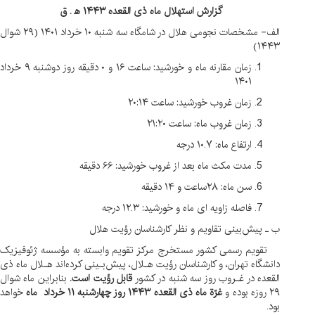
گزارش استهلال ماه ذی القعده ۱۴۴۳ ه‍ . ق
الف- مشخصات نجومی هلال در شامگاه سه شنبه ۱۰ خرداد ۱۴۰۱ (۲۹ شوال
۱۴۴۳
زمان مقارنه ماه و خورشید: ساعت ۱۶ و ۰ دقیقه روز دوشنبه ۹ خرداد
۱۴۰۱
زمان غروب خورشید: ساعت ۲۰:۱۴
زمان غروب ماه: ساعت ۲۱:۲۰
ارتفاع ماه: ۱۰.۷ درجه
مدت مکث ماه بعد از غروب خورشید: ۶۶ دقیقه
سن ماه: ۲۸ساعت و ۱۴ دقیقه
فاصله زاویه ای ماه و خورشید: ۱۲.۳ درجه
 ـ پیش‌بینی تقاویم و نظر کارشناسان رؤیت هلال
قویم رسمی کشور مستخرج مرکز تقویم وابسته به مؤسسه ژئوفیزیک
انشگاه تهران، و کارشناسان رؤیت هـلال، پیش‌بـینی کرده‌اند هـلال ماه ذی
لقعده
در غـروب روز سه شنبه در کشور
قابل رؤیت
است.
بنابراین ماه شوال
 روزه بوده و
غرّة ماه ذی القعده ۱۴۴۳ روز چهارشنبه ۱۱ خرداد ماه
خواهد
ود.