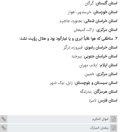
ستان گلستان
: گرگان
ستان خوزستان
: خرمشهر، اهواز
ستان خراسان شمالی
: بجنورد، جاجرم
ستان مرکزی
: اراک، کمیجان
الباً ابری و یا غبارآلود بود و هلال رؤیت نشد:
ستان خراسان رضوی
: فیروزه، درگز
ستان خراسان جنوبی
: بیرجند
ستان ایلام
: ایلام، مهران
ستان مرکزی
: خمین
ستان سیستان و بلوچستان
: زابل، نیک شهر
ستان هرمزگان
: بندرلنگه
ستان فارس
: لامرد
شوال المُکرم
رمضان المبارک