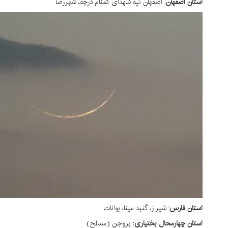
ستان اصفهان
: اصفهان تپه شهدای گمنام درچه، شهررضا
ستان فارس
: شیراز، گنبد مینا، بوانات
ستان چهارمحال بختیاری
: بروجن (مسلح)