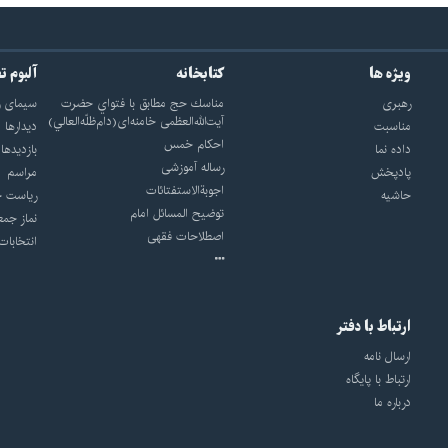
ویژه ها
کتابخانه
آلبوم ت
رهبری
مناسك حج مطابق با فتواي حضرت
سيماى ر
آيت‌الله‌العظمى خامنه‌اى(دام‌ظلّه‌العالي)
مناسبت
ديدارها
احکام خمس
داده نما
بازديدها
رساله آموزشی
پادپخش
مراسم
اجوبة‌الاستفتائات
حاشیه
رياست ج
توضيح المسائل امام
نماز جمع
اصطلاحات فقهى
انتخابات
ارتباط با دفتر
ارسال نامه
ارتباط با پایگاه
درباره ما