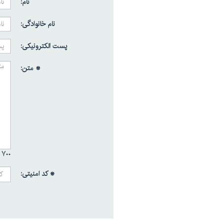
نام:
نام خانوادگی:
پست الکترونیکی:
* متن:
۷۰۰ /
* کد امنیتی: