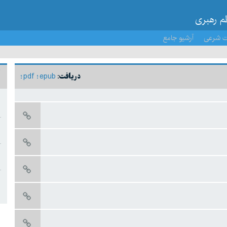
ظم رهبری
ت شرعی
آرشیو جامع
pdf
epub
دریافت: