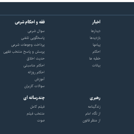
اخبار
فقه و احکام شرعی
دیدارها
سوال شرعی
بازديدها
پاسخگویی تلفنی
پيامها
پرداخت وجوهات شرعی
احكام
پرسش و پاسخ منتخب فقهی
خطبه ها
حدیث اخلاق
بیانات
احکام مناسبتی
احکام روزانه
آموزش
سوالات کاربران
رهبری
چندرسانه ای
زندگینامه
فیلم کامل
از نگاه امام
منتخب فیلم
از منظر قانون
صوت