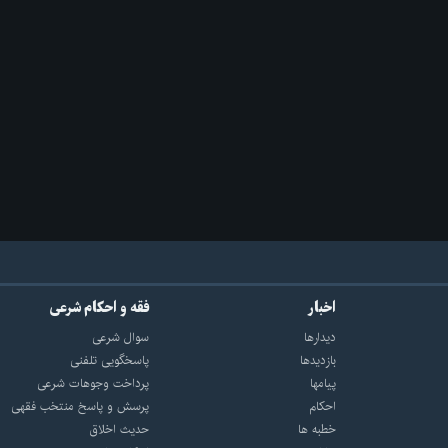
اخبار
فقه و احکام شرعی
دیدارها
سوال شرعی
بازديدها
پاسخگویی تلفنی
پيامها
پرداخت وجوهات شرعی
احكام
پرسش و پاسخ منتخب فقهی
خطبه ها
حدیث اخلاق