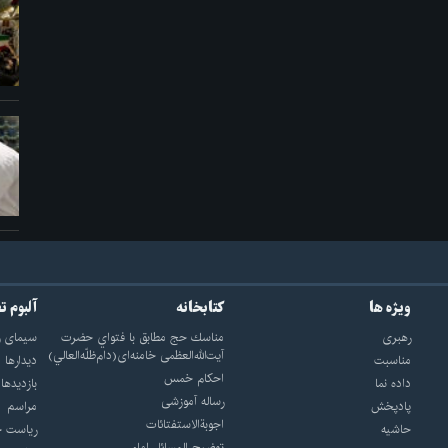
ویژه ها
کتابخانه
آلبوم ت
رهبری
مناسك حج مطابق با فتواي حضرت
سيماى ر
آيت‌الله‌العظمى خامنه‌اى(دام‌ظلّه‌العالي)
مناسبت
ديدارها
احکام خمس
داده نما
بازديدها
رساله آموزشی
پادپخش
مراسم
اجوبة‌الاستفتائات
حاشیه
رياست ج
توضيح المسائل امام