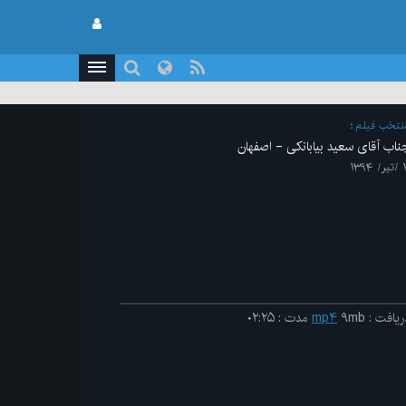
نتخب فیلم
ناب آقای سعید بیابانکی - اصفهان
/ ۱۳۹۴
ریافت
:
۹mb
mp۴
مدت
:
۰۲:۲۵