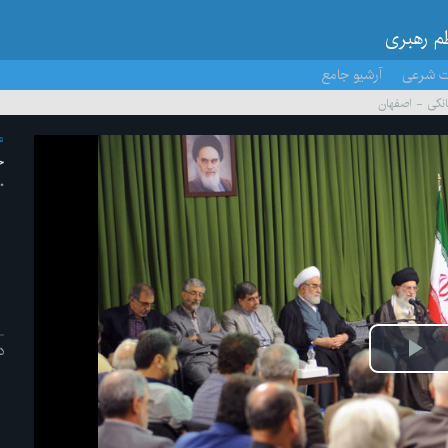
ظم رهبری
ت شرعی
آرشیو جامع
انکی - اصفهان
م
ج
۱۰ /تیر
د
پخش
ویدیو