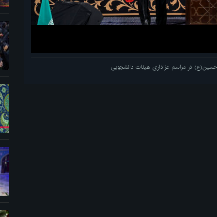
م حسین(ع) در مراسم عزاداری هیئات دانشجویی