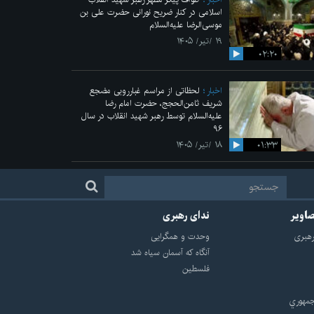
اسلامی در کنار ضریح نورانی حضرت علی‌ بن
موسی‌الرضا علیه‌السلام
۱۹ /تیر/ ۱۴۰۵
۰۲:۲۰
اخبار
لحظاتی از مراسم غبارروبی مضجع
شریف ثامن‌الحجج، حضرت امام رضا
علیه‌السلام توسط رهبر شهید انقلاب در سال
۹۶
۰۱:۳۳
۱۸ /تیر/ ۱۴۰۵
صاویر
ندای رهبری
هبرى
وحدت و همگرایی
آنگاه که آسمان سیاه شد
فلسطین
مهوري