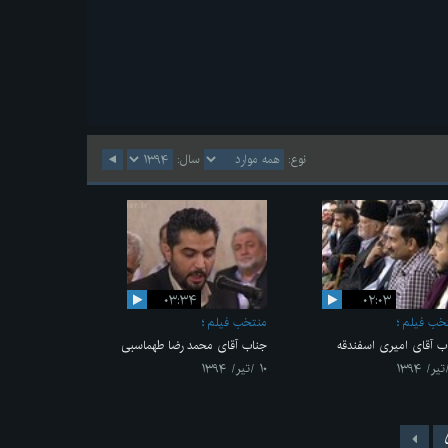
نوع:
سال:
۰۳:۳۴
۰۲:۰۳
خب فیلم
منتخب فیلم
ب آقای امیری اسفندقه
جناب آقای محمد رضا طهماسبی
۱۰ /تیر/ ۱۳۹۴