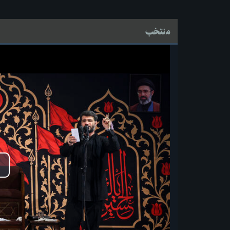
منتخب
پ