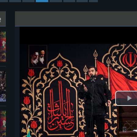
پ
خش
ویدیو