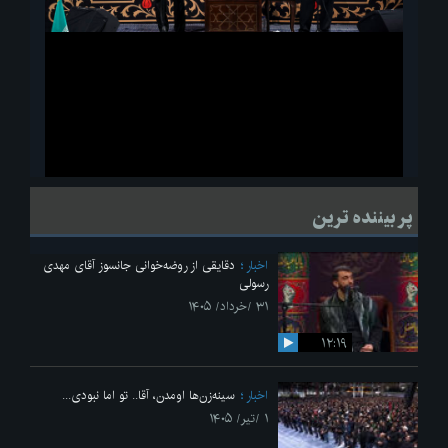
ویدیو
لحظاتی از قرائت زیارت اربعین امام حسین(ع) در مراسم عزاداری هیئات
پر بیننده ترین
دانشجویی
اخبار
دقایقی از روضه‌خوانی جانسوز آقای مهدی
رسولی
۳۱ /خرداد/ ۱۴۰۵
۱۲:۱۹
اخبار
سینه‌زن‌ها اومدن،‌ آقا.. تو اما نبودی...
۱ /تیر/ ۱۴۰۵