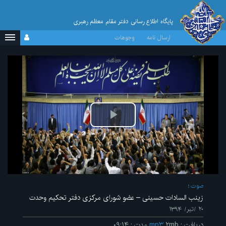
پایگاه اطلاع رسانی دفتر مقام معظم رهبری
ارسال نامه
وجوهات
پخش
ویدیو
صوت
زینب السادات حسینی – عضو شورای مرکزی دفتر تحکیم وحدت
۲۰ /تیر/ ۱۳۹۴
دریافت
:
۲mb
mp۳
مدت
:
۰۹:۱۴