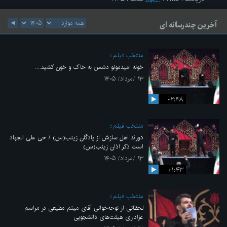
آخرین چندرسانه ای
منتخب فیلم
خونه امیدمونو دشمن به خاک و خون کشید....
۱۳ /مرداد/ ۱۴۰۵
۰۲:۴۸
منتخب فیلم
دورند اهل سازش از پادگان زینب(س) / حی علی الجهاد
است ذکر اذان زینب(س)
۱۳ /مرداد/ ۱۴۰۵
۰۱:۴۳
منتخب فیلم
لحظاتی از نوحه‌خوانی آقای میثم مطیعی در مراسم
عزاداری هیئت‌های دانشجویی