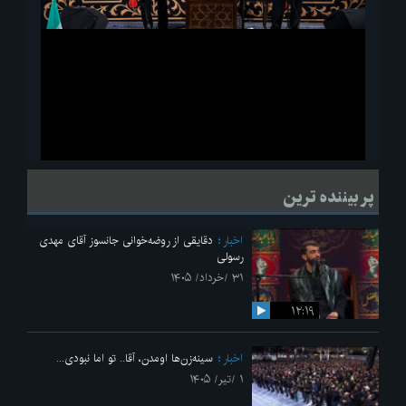
ویدیو
لحظاتی از قرائت زیارت اربعین امام حسین(ع) در مراسم عزاداری هیئات
پر بیننده ترین
دانشجویی
اخبار
دقایقی از روضه‌خوانی جانسوز آقای مهدی
رسولی
۳۱ /خرداد/ ۱۴۰۵
۱۲:۱۹
اخبار
سینه‌زن‌ها اومدن،‌ آقا.. تو اما نبودی...
۱ /تیر/ ۱۴۰۵