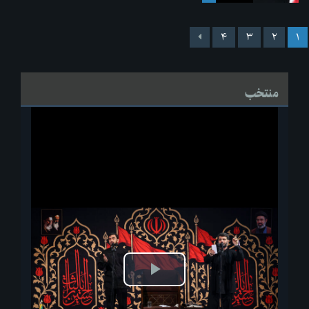
۴
۳
۲
۱
منتخب
پخش