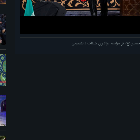
م حسین(ع) در مراسم عزاداری هیئات دانشجویی