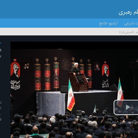
ظم رهبری
ت شرعی
آرشیو جامع
ام خمینی(ره)
م
د
۲ /تیر/ 
ل
ت
پخش
د
ویدیو