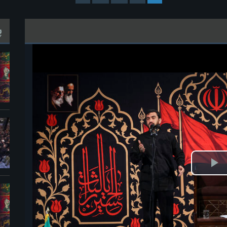
پ
خش
ویدیو