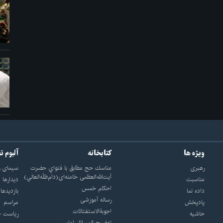
ویژه ها
کتابخانه
آلبوم ت
رهبری
مناسك حج مطابق با فتواي حضرت
سيماى ر
آيت‌الله‌العظمى خامنه‌اى(دام‌ظلّه‌العالي)
مناسبت
ديدارها
احکام خمس
داده نما
بازديدها
رساله آموزشی
پادپخش
مراسم
اجوبة‌الاستفتائات
حاشیه
رياست ج
توضيح المسائل امام