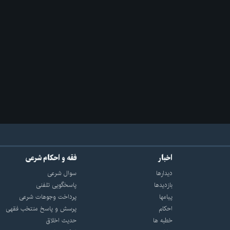
اخبار
فقه و احکام شرعی
دیدارها
سوال شرعی
بازديدها
پاسخگویی تلفنی
پيامها
پرداخت وجوهات شرعی
احكام
پرسش و پاسخ منتخب فقهی
خطبه ها
حدیث اخلاق