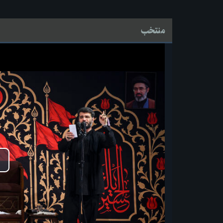
منتخب
پ