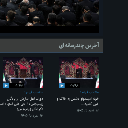
آخرین چندرسانه ای
۰۱:۴۳
۰۲:۴۸
منتخب فیلم
منتخب فیلم
خونه امیدمونو دشمن به خاک و
دورند اهل سازش از پادگان
خون کشید....
زینب(س) / حی علی الجهاد اس
ذکر اذان زینب(س)
۱۳ /مرداد/ ۱۴۰۵
۱۳ /مرداد/ ۱۴۰۵