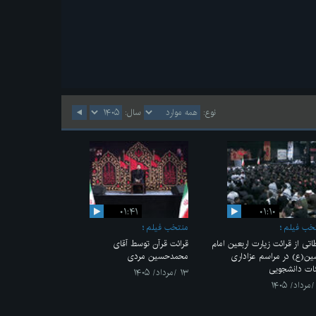
نوع:
سال:
۰۱:۴۱
۰۱:۱۰
خب فیلم
منتخب فیلم
اتی از قرائت زیارت اربعین امام
قرائت قرآن توسط آقای
ن(ع) در مراسم عزاداری
محمدحسین مردی
ات دانشجویی
۱۳ /مرداد/ ۱۴۰۵