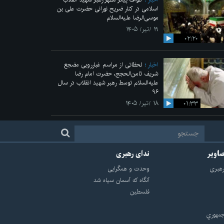
اسلامی در کنار ضریح نورانی حضرت علی‌ بن
موسی‌الرضا علیه‌السلام
۱۹ /تیر/ ۱۴۰۵
۰۲:۲۰
اخبار
لحظاتی از مراسم غبارروبی مضجع
شریف ثامن‌الحجج، حضرت امام رضا
علیه‌السلام توسط رهبر شهید انقلاب در سال
۹۶
۰۱:۳۳
۱۸ /تیر/ ۱۴۰۵
صاویر
ندای رهبری
هبرى
وحدت و همگرایی
آنگاه که آسمان سیاه شد
فلسطین
مهوري