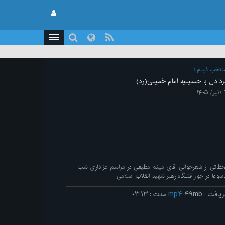
نتخب فیلم
رد دل با حسینیه امام خمینی(ره)
۱۴۰۵
حظاتی از شعرخوانی آقای میثم مطیعی در مراسم عزاداری شب
اسوعا در جوار قتلگاه رهبر شهید انقلاب اسلامی
ریافت
:
۴۹mb
mp۴
مدت
:
۰۳:۱۳