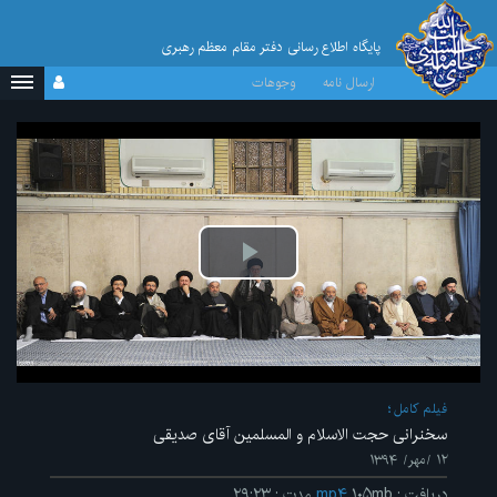
پایگاه اطلاع رسانی دفتر مقام معظم رهبری
ارسال نامه
وجوهات
پخش
ویدیو
فیلم کامل
سخنرانی حجت الاسلام و المسلمین آقای صدیقی
۱۲ /مهر/ ۱۳۹۴
دریافت
:
۱۰۵mb
mp۴
مدت
:
۲۹:۲۳