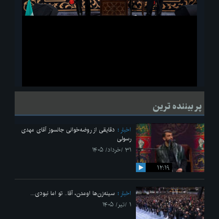
ویدیو
لحظاتی از قرائت زیارت اربعین امام حسین(ع) در مراسم عزاداری هیئات
پر بیننده ترین
دانشجویی
اخبار
دقایقی از روضه‌خوانی جانسوز آقای مهدی
رسولی
۳۱ /خرداد/ ۱۴۰۵
۱۲:۱۹
اخبار
سینه‌زن‌ها اومدن،‌ آقا.. تو اما نبودی...
۱ /تیر/ ۱۴۰۵