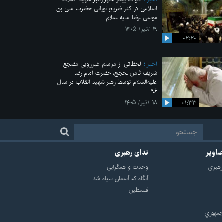
اسلامی در کنار ضریح نورانی حضرت علی‌ بن
موسی‌الرضا علیه‌السلام
۱۹ /تیر/ ۱۴۰۵
۰۲:۲۰
اخبار
لحظاتی از مراسم غبارروبی مضجع
شریف ثامن‌الحجج، حضرت امام رضا
علیه‌السلام توسط رهبر شهید انقلاب در سال
۹۶
۰۱:۳۳
۱۸ /تیر/ ۱۴۰۵
صاویر
ندای رهبری
هبرى
وحدت و همگرایی
آنگاه که آسمان سیاه شد
فلسطین
مهوري