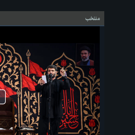
منتخب
پخ
وید