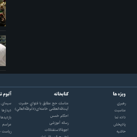
ویژه ها
کتابخانه
آلبوم ت
رهبری
مناسك حج مطابق با فتواي حضرت
سيماى ر
آيت‌الله‌العظمى خامنه‌اى(دام‌ظلّه‌العالي)
مناسبت
ديدارها
احکام خمس
داده نما
بازديدها
رساله آموزشی
پادپخش
مراسم
اجوبة‌الاستفتائات
حاشیه
رياست ج
توضيح المسائل امام