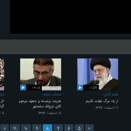
۰۲:۰۸
۰۱:۵۷
فیلم کامل
منتخب فیلم
فیل
از یاد مرگ غفلت نکنیم
هنرمند برجسته و متعهّد مرحوم
اثر
آقای فرج‌الله سلحشور
گنا
۹ /اسفند/ ۱۳۹۴
۸ /اسفند/ ۱۳۹۴
۸ /اسفند/ ۱۳۹۴
۱۱
۱۰
۹
۸
۷
۶
۵