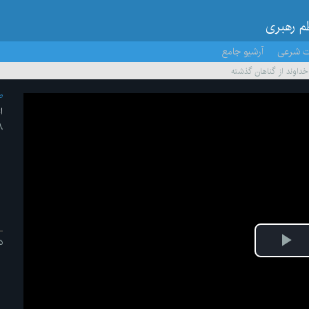
ظم رهبری
ت شرعی
آرشیو جامع
 خداوند از گناهان گذشته
ص
ا
۸ /اسفند
د
ش
یو