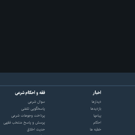
اخبار
فقه و احکام شرعی
دیدارها
سوال شرعی
بازديدها
پاسخگویی تلفنی
پيامها
پرداخت وجوهات شرعی
احكام
پرسش و پاسخ منتخب فقهی
خطبه ها
حدیث اخلاق