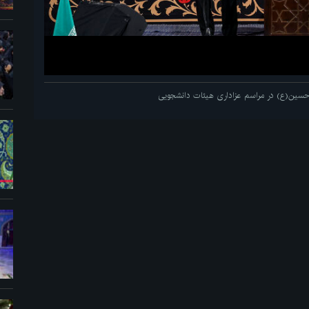
م حسین(ع) در مراسم عزاداری هیئات دانشجویی