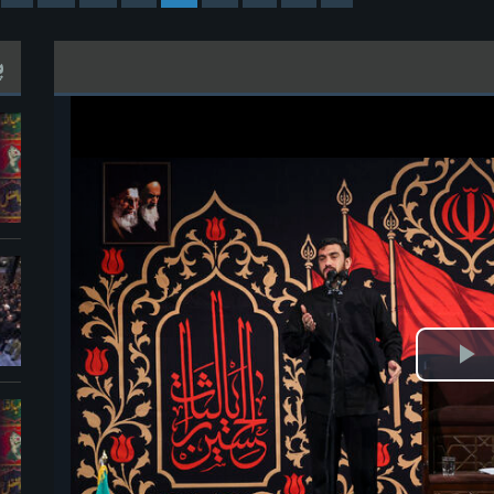
پ
ش
یو