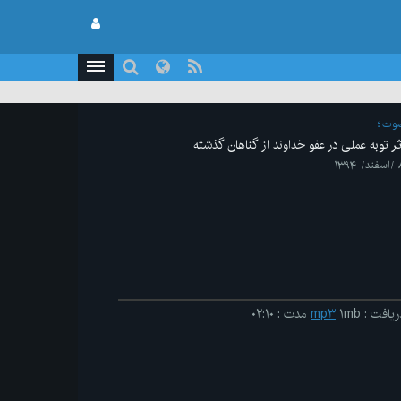
وت
ثر توبه عملی در عفو خداوند از گناهان گذشته
/ ۱۳۹۴
ریافت
:
۱mb
mp۳
مدت
:
۰۲:۱۰