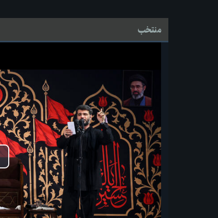
منتخب
پ