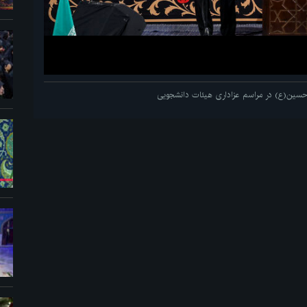
م حسین(ع) در مراسم عزاداری هیئات دانشجویی