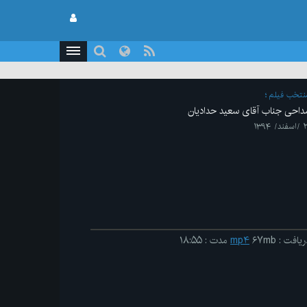
نتخب فیلم
داحی جناب آقای سعید حدادیان
فند/ ۱۳۹۴
ریافت
:
۶۷mb
mp۴
مدت
:
۱۸:۵۵