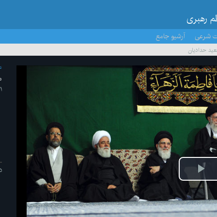
ظم رهبری
ت شرعی
آرشیو جامع
ید حدادیان
م
م
۲۱ /اس
د
پخش
ویدیو