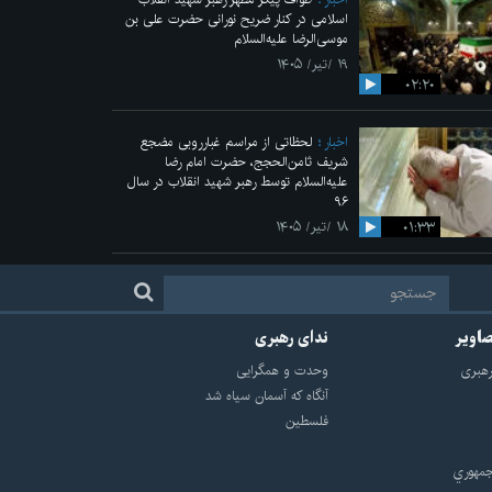
اسلامی در کنار ضریح نورانی حضرت علی‌ بن
موسی‌الرضا علیه‌السلام
۱۹ /تیر/ ۱۴۰۵
۰۲:۲۰
اخبار
لحظاتی از مراسم غبارروبی مضجع
شریف ثامن‌الحجج، حضرت امام رضا
علیه‌السلام توسط رهبر شهید انقلاب در سال
۹۶
۰۱:۳۳
۱۸ /تیر/ ۱۴۰۵
صاویر
ندای رهبری
هبرى
وحدت و همگرایی
آنگاه که آسمان سیاه شد
فلسطین
مهوري