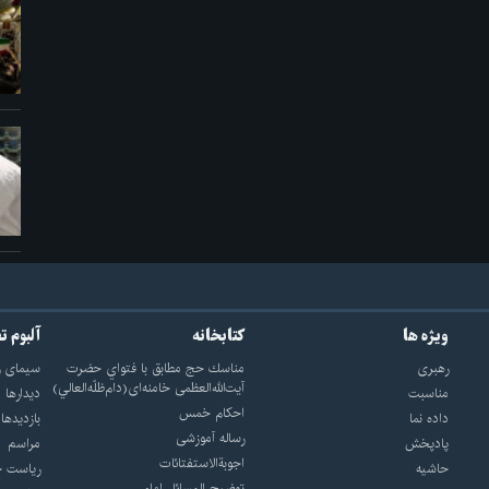
ویژه ها
کتابخانه
آلبوم ت
رهبری
مناسك حج مطابق با فتواي حضرت
سيماى ر
آيت‌الله‌العظمى خامنه‌اى(دام‌ظلّه‌العالي)
مناسبت
ديدارها
احکام خمس
داده نما
بازديدها
رساله آموزشی
پادپخش
مراسم
اجوبة‌الاستفتائات
حاشیه
رياست ج
توضيح المسائل امام