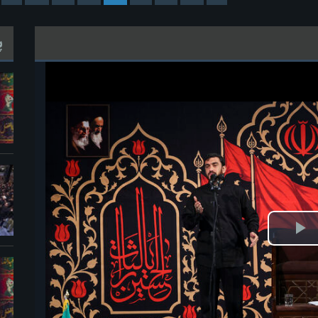
پ
خش
ویدیو