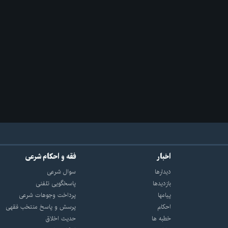
اخبار
فقه و احکام شرعی
دیدارها
سوال شرعی
بازديدها
پاسخگویی تلفنی
پيامها
پرداخت وجوهات شرعی
احكام
پرسش و پاسخ منتخب فقهی
خطبه ها
حدیث اخلاق