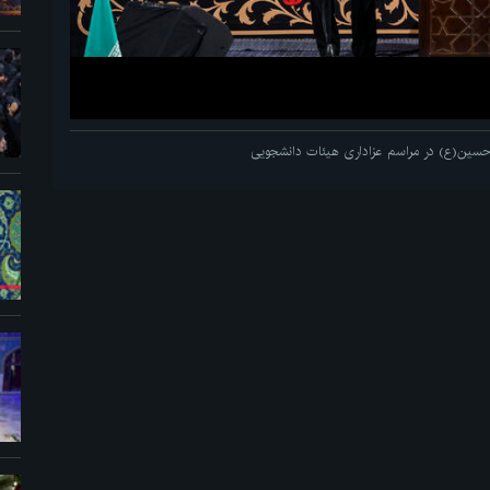
م حسین(ع) در مراسم عزاداری هیئات دانشجویی