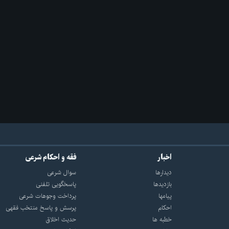
اخبار
فقه و احکام شرعی
دیدارها
سوال شرعی
بازديدها
پاسخگویی تلفنی
پيامها
پرداخت وجوهات شرعی
احكام
پرسش و پاسخ منتخب فقهی
خطبه ها
حدیث اخلاق