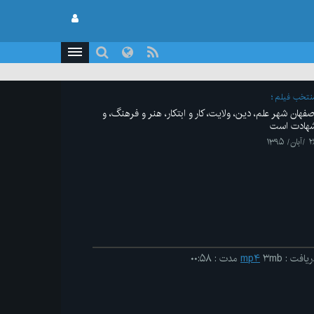
نتخب فیلم
صفهان شهر علم، دین، ولایت، کار و ابتکار، هنر و فرهنگ، و
هادت است
بان/ ۱۳۹۵
ریافت
:
۳mb
mp۴
مدت
:
۰۰:۵۸