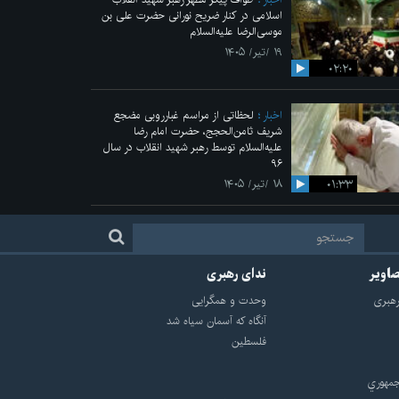
اسلامی در کنار ضریح نورانی حضرت علی‌ بن
موسی‌الرضا علیه‌السلام
۱۹ /تیر/ ۱۴۰۵
۰۲:۲۰
اخبار
لحظاتی از مراسم غبارروبی مضجع
شریف ثامن‌الحجج، حضرت امام رضا
علیه‌السلام توسط رهبر شهید انقلاب در سال
۹۶
۰۱:۳۳
۱۸ /تیر/ ۱۴۰۵
صاویر
ندای رهبری
هبرى
وحدت و همگرایی
آنگاه که آسمان سیاه شد
فلسطین
مهوري