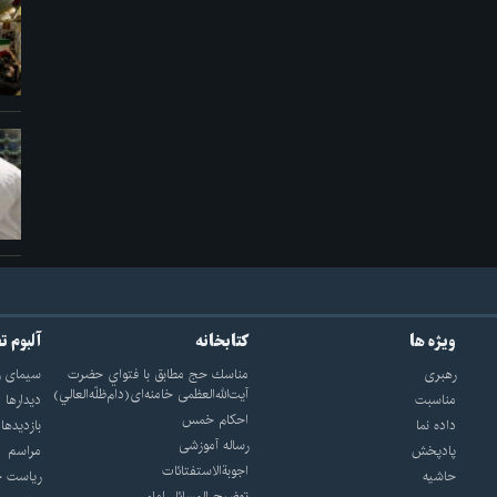
ویژه ها
کتابخانه
آلبوم ت
رهبری
مناسك حج مطابق با فتواي حضرت
سيماى ر
آيت‌الله‌العظمى خامنه‌اى(دام‌ظلّه‌العالي)
مناسبت
ديدارها
احکام خمس
داده نما
بازديدها
رساله آموزشی
پادپخش
مراسم
اجوبة‌الاستفتائات
حاشیه
رياست ج
توضيح المسائل امام