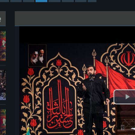
پ
خش
ویدیو