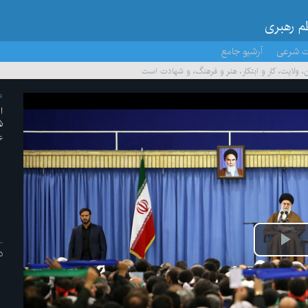
ظم رهبری
ت شرعی
آرشیو جامع
 ولایت، کار و ابتکار، هنر و فرهنگ، و شهادت است
م
ا
ش
۲۶ /آ
پخش
د
ویدیو