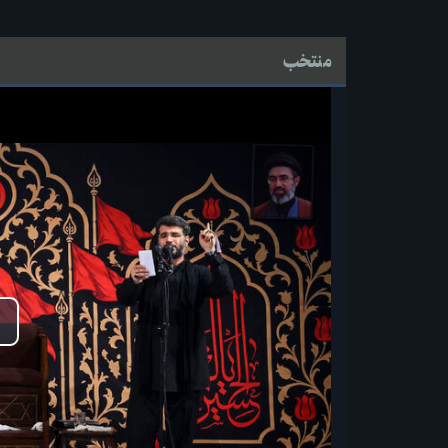
منتخب
پ