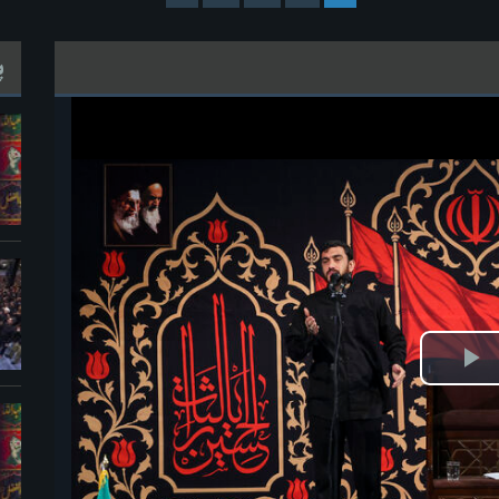
پ
خش
ویدیو