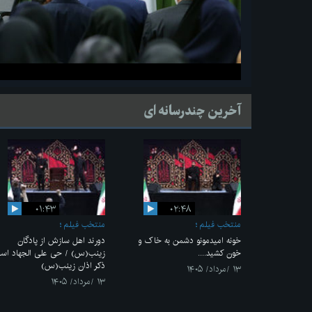
آخرین چندرسانه ای
۰۱:۴۳
۰۲:۴۸
منتخب فیلم
منتخب فیلم
خونه امیدمونو دشمن به خاک و
دورند اهل سازش از پادگان
خون کشید....
زینب(س) / حی علی الجهاد اس
ذکر اذان زینب(س)
۱۳ /مرداد/ ۱۴۰۵
۱۳ /مرداد/ ۱۴۰۵