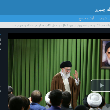
ظم رهبری
ت شرعی
آرشیو جامع
ر شبکه خطرناک و خبیث صهیونیزم بین الملل، و عامل اغلب جنگها در منطقه و جهان است
م
ن
ا
۲۶ /م
پخش
د
ویدیو