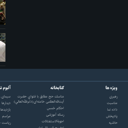
ویژه ها
کتابخانه
آلبوم ت
رهبری
مناسك حج مطابق با فتواي حضرت
سيماى ر
آيت‌الله‌العظمى خامنه‌اى(دام‌ظلّه‌العالي)
مناسبت
ديدارها
احکام خمس
داده نما
بازديدها
رساله آموزشی
پادپخش
مراسم
اجوبة‌الاستفتائات
حاشیه
رياست ج
توضيح المسائل امام