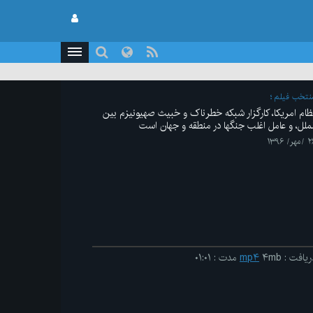
نتخب فیلم
ظام امریکا، کارگزار شبکه خطرناک و خبیث صهیونیزم بین
لملل، و عامل اغلب جنگها در منطقه و جهان است
هر/ ۱۳۹۶
ریافت
:
۴mb
mp۴
مدت
:
۰۱:۰۱