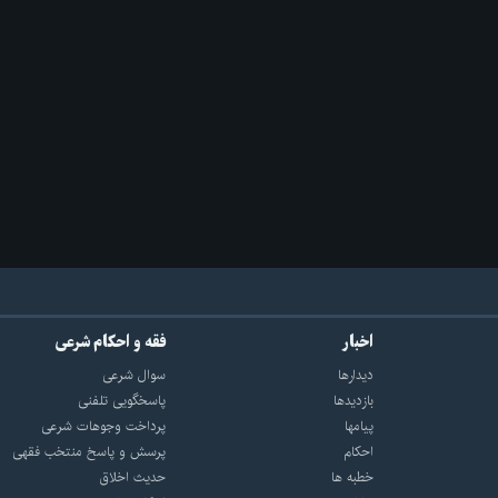
اخبار
فقه و احکام شرعی
دیدارها
سوال شرعی
بازديدها
پاسخگویی تلفنی
پيامها
پرداخت وجوهات شرعی
احكام
پرسش و پاسخ منتخب فقهی
خطبه ها
حدیث اخلاق