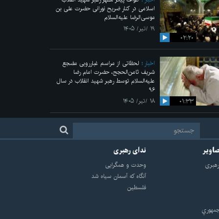
اسلامی در کنار ضریح نورانی حضرت علی‌ بن
موسی‌الرضا علیه‌السلام
۱۹ /تیر/ ۱۴۰۵
۰۲:۲۰
اخبار
لحظاتی از مراسم غبارروبی مضجع
شریف ثامن‌الحجج، حضرت امام رضا
علیه‌السلام توسط رهبر شهید انقلاب در سال
۹۶
۰۱:۳۳
۱۸ /تیر/ ۱۴۰۵
صاویر
ندای رهبری
هبرى
وحدت و همگرایی
آنگاه که آسمان سیاه شد
فلسطین
مهوري