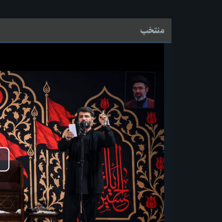
منتخب
پ