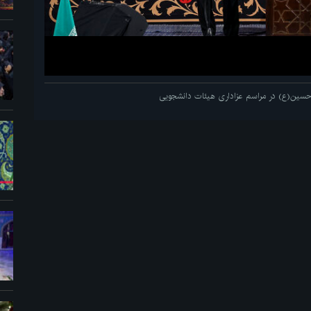
م حسین(ع) در مراسم عزاداری هیئات دانشجویی