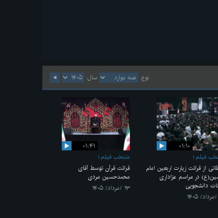
نوع:
سال:
۰۱:۴۱
۰۱:۱۰
خب فیلم
منتخب فیلم
اتی از قرائت زیارت اربعین امام
قرائت قرآن توسط آقای
ن(ع) در مراسم عزاداری
محمدحسین مردی
ات دانشجویی
۱۳ /مرداد/ ۱۴۰۵