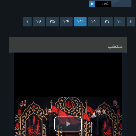
۰۱:۵۰
۳۶
۳۵
۳۴
۳۳
۳۲
۳۱
۳۰
منتخب
پخش