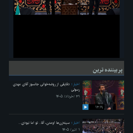
ویدیو
لحظاتی از قرائت زیارت اربعین امام حسین(ع) در مراسم عزاداری هیئات
پر بیننده ترین
دانشجویی
اخبار
دقایقی از روضه‌خوانی جانسوز آقای مهدی
رسولی
۳۱ /خرداد/ ۱۴۰۵
۱۲:۱۹
اخبار
سینه‌زن‌ها اومدن،‌ آقا.. تو اما نبودی...
۱ /تیر/ ۱۴۰۵