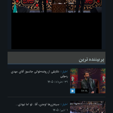
ویدیو
لحظاتی از قرائت زیارت اربعین امام حسین(ع) در مراسم عزاداری هیئات
پر بیننده ترین
دانشجویی
اخبار
دقایقی از روضه‌خوانی جانسوز آقای مهدی
رسولی
۳۱ /خرداد/ ۱۴۰۵
۱۲:۱۹
اخبار
سینه‌زن‌ها اومدن،‌ آقا.. تو اما نبودی...
۱ /تیر/ ۱۴۰۵