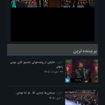
ویدیو
لحظاتی از قرائت زیارت اربعین امام حسین(ع) در مراسم عزاداری هیئات
پر بیننده ترین
دانشجویی
اخبار
دقایقی از روضه‌خوانی جانسوز آقای مهدی
رسولی
۳۱ /خرداد/ ۱۴۰۵
۱۲:۱۹
اخبار
سینه‌زن‌ها اومدن،‌ آقا.. تو اما نبودی...
۱ /تیر/ ۱۴۰۵