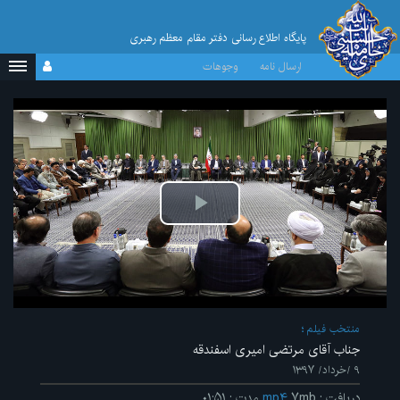
پایگاه اطلاع رسانی دفتر مقام معظم رهبری
ارسال نامه
وجوهات
پخش
ویدیو
منتخب فیلم
جناب آقای مرتضی امیری اسفندقه
۹ /خرداد/ ۱۳۹۷
دریافت
:
۷mb
mp۴
مدت
:
۰۱:۵۱