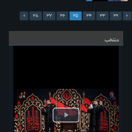
۳۸
۳۷
۳۶
۳۵
۳۴
۳۳
۳۲
منتخب
پخش