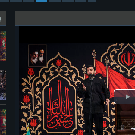
پ
ش
یو