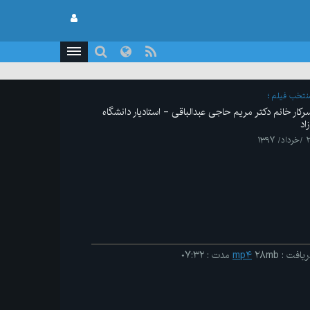
نتخب فیلم
رکار خانم دکتر مریم حاجی عبدالباقی - استادیار دانشگاه
زاد
داد/ ۱۳۹۷
ریافت
:
۲۸mb
mp۴
مدت
:
۰۷:۳۲