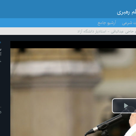
ظم رهبری
ت شرعی
آرشیو جامع
 حاجی عبدالباقی - استادیار دانشگاه آزاد
م
س
آ
۲۰ /خر
ش
د
یو