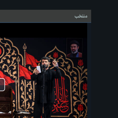
منتخب
پخ
وید