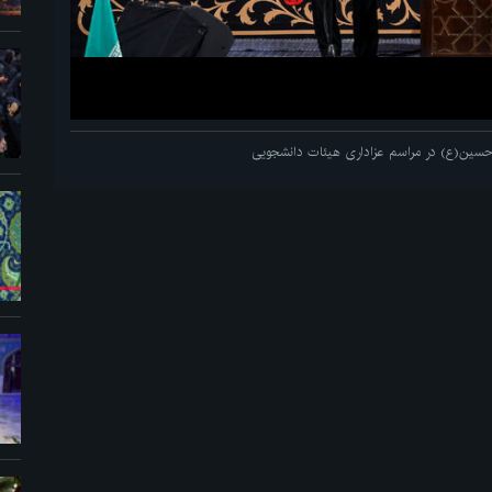
م حسین(ع) در مراسم عزاداری هیئات دانشجویی