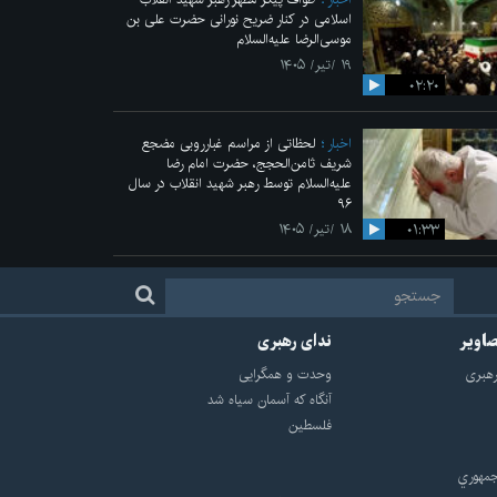
اسلامی در کنار ضریح نورانی حضرت علی‌ بن
موسی‌الرضا علیه‌السلام
۱۹ /تیر/ ۱۴۰۵
۰۲:۲۰
اخبار
لحظاتی از مراسم غبارروبی مضجع
شریف ثامن‌الحجج، حضرت امام رضا
علیه‌السلام توسط رهبر شهید انقلاب در سال
۹۶
۰۱:۳۳
۱۸ /تیر/ ۱۴۰۵
صاویر
ندای رهبری
هبرى
وحدت و همگرایی
آنگاه که آسمان سیاه شد
فلسطین
مهوري