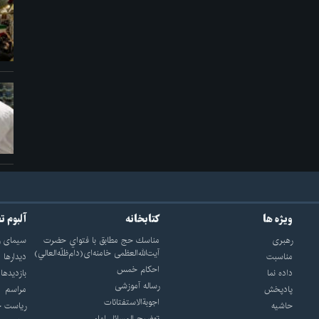
ویژه ها
کتابخانه
آلبوم ت
رهبری
مناسك حج مطابق با فتواي حضرت
سيماى ر
آيت‌الله‌العظمى خامنه‌اى(دام‌ظلّه‌العالي)
مناسبت
ديدارها
احکام خمس
داده نما
بازديدها
رساله آموزشی
پادپخش
مراسم
اجوبة‌الاستفتائات
حاشیه
رياست ج
توضيح المسائل امام