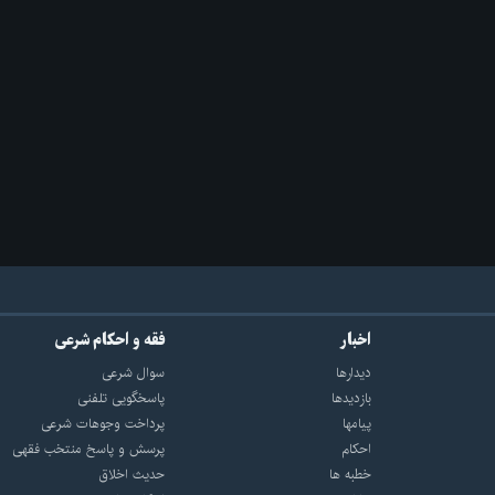
اخبار
فقه و احکام شرعی
دیدارها
سوال شرعی
بازديدها
پاسخگویی تلفنی
پيامها
پرداخت وجوهات شرعی
احكام
پرسش و پاسخ منتخب فقهی
خطبه ها
حدیث اخلاق